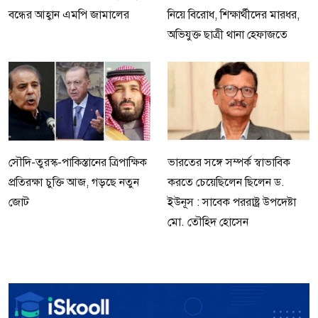
বন্ধের আহ্বান এমপি জামালের
নিয়ে বিরোধ, শিক্ষার্থীদের মারধর,
অভিযুক্ত ছাত্রী থানা হেফাজতে
সৌদি-তুরস্ক-পাকিস্তানের ত্রিপাক্ষিক
ভারতের সঙ্গে সম্পর্ক স্বাভাবিক
প্রতিরক্ষা চুক্তি আজ, গড়ছে নতুন
করতে চেয়েছিলেন ছিলেন ড.
জোট
ইউনূস : সাবেক পররাষ্ট্র উপদেষ্টা
মো. তৌহিদ হোসেন