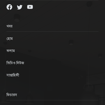
খবর
হোম
কলাম
ভিডিও নিউজ
সাপ্তাহিকী
ফিচারস