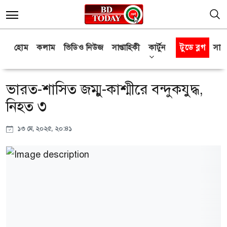
হোম
কলাম
ভিডিও নিউজ
সাপ্তাহিকী
কার্টুন
টুডে ব্লগ
সাক্
ভারত-শাসিত জম্মু-কাশ্মীরে বন্দুকযুদ্ধ,
নিহত ৩
১৩ মে, ২০২৫, ২০:৪১