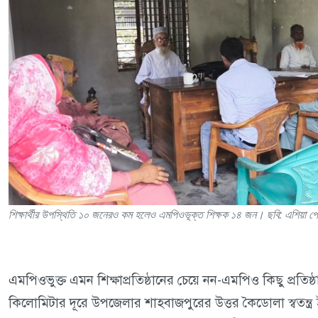
শিক্ষার্থীর উপস্থিতি ১০ জনেরও কম হলেও এমপিওভূক্ত শিক্ষক ১৪ জন। ছবি: এশিয়া পো
এমপিওভুক্ত এমন শিক্ষাপ্রতিষ্ঠানের চেয়ে নন-এমপিও কিছু প্রতি
কিলোমিটার দূরে উপজেলার শাহবাজপুরের উত্তর কৈডোলা স্বতন্ত্র ই