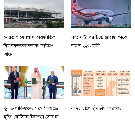
হযরত শাহজালাল আন্তর্জাতিক
সাত ঘণ্টা পর উড়োজাহাজ থেকে
বিমানবন্দরের বলাকা লাউঞ্জে
নামল ২৫৬ যাত্রী
আগুন
তুরস্ক-পাকিস্তানের সঙ্গে ‘কাগুজে
বন্দির চাপে হাঁসফাঁস কারাগার
চুক্তি’ সৌদিকে নিরাপত্তা দেবে না