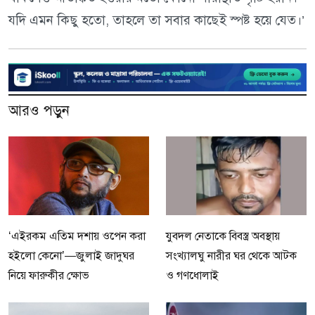
যদি এমন কিছু হতো, তাহলে তা সবার কাছেই স্পষ্ট হয়ে যেত।’
আরও পড়ুন
‘এইরকম এতিম দশায় ওপেন করা
যুবদল নেতাকে বিবস্ত্র অবস্থায়
হইলো কেনো’—জুলাই জাদুঘর
সংখ্যালঘু নারীর ঘর থেকে আটক
নিয়ে ফারুকীর ক্ষোভ
ও গণধোলাই