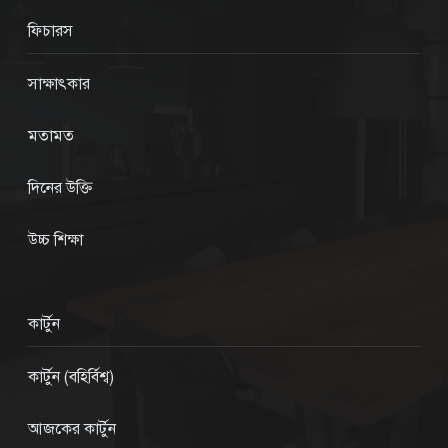
ফিচারস
সাক্ষাৎকার
মতামত
দিনের উক্তি
উচ্চ শিক্ষা
কার্টুন
কার্টুন (বহির্বিশ্ব)
আজকের কার্টুন