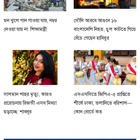
মন খুলে গান গাওয়া যায়, নম্বর
সৌদি আরবে আগুনে ১৬
দেওয়া যায় না: শিক্ষামন্ত্রী
বাংলাদেশি নিহত, চুল কাটতে গিয়ে
বেঁচে গেছেন হাবিবুর
সালমান শাহর মৃত্যু, কারও
এসএসসিতে জিপিএ-৫ প্রাপ্তিতে
প্ররোচনায় রিজভী এসব মিথ্যা
শীর্ষে ঢাকা, তলানিতে বরিশাল—
ছড়াচ্ছে: শাবনূর
কোন বোর্ডে কত