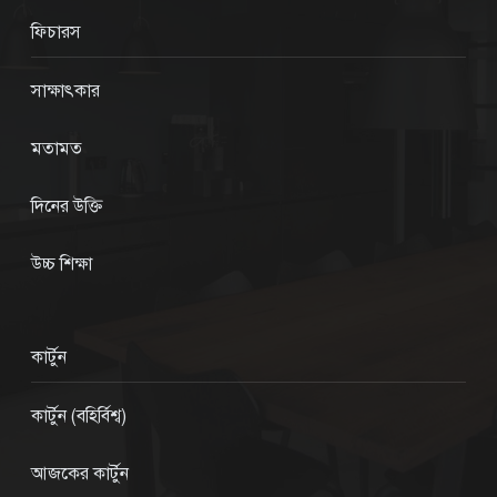
ফিচারস
সাক্ষাৎকার
মতামত
দিনের উক্তি
উচ্চ শিক্ষা
কার্টুন
কার্টুন (বহির্বিশ্ব)
আজকের কার্টুন