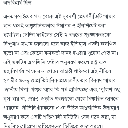
অপরিহার্য ছিল।
এনএসআইয়ের পক্ষ থেকে এই দূরদর্শী প্রেষণনীতিটি আমার
হাত ধরেই আনুষ্ঠানিকভাবে উত্থাপন ও ইনিশিয়েট করা
হয়েছিল। সেদিন ফাইলের সেই ‘২ বছরের সুরক্ষাকবচকে’
বিন্দুমাত্র সম্মান জানানো হলে আজ ইতিহাস এতটা কলঙ্কিত
হতো না এবং কোনো কর্মকর্তা দানব হওয়ার সুযোগ পেত না।
এই একটিমাত্র পলিসি লেটার অনুসরণ করলে রাষ্ট্র এক
মহাবিপর্যয় থেকে রক্ষা পেত। আগ্রহী পাঠকরা এই নীতির
সুগভীর গুরুত্ব ও প্রাতিষ্ঠানিক প্রয়োজনীয়তার বিবরণ আমার
‘জাতীয় দিশা’ গ্রন্থের ‘র‍্যাব কি পথ হারিয়েছে’ এবং ‘পুলিশ শুধু
ঘুস খায় না, দেয়ও’ প্রভৃতি প্রবন্ধগুলো থেকে বিস্তারিত জানতে
পারবেন। নীতিনির্ধারকদের এখন উচিত আন্তর্জাতিক উদাহরণ
অনুসরণ করে একটি শক্তিশালী মনিটরিং সেল গঠন করা, যা
নিয়মিত গোয়েন্দা প্রতিবেদনের ভিত্তিতে কাজ করবে।