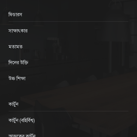
ফিচারস
সাক্ষাৎকার
মতামত
দিনের উক্তি
উচ্চ শিক্ষা
কার্টুন
কার্টুন (বহির্বিশ্ব)
আজকের কার্টুন