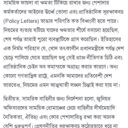
সাময়িক ফায়দা বা ক্ষমতা টিকিয়ে রাখার জন্য পেশাদার
কর্মকর্তাদের আইনের ঊর্ধ্বে তোলা এবং প্রাতিষ্ঠানিক সুরক্ষাকবচ
(Policy Letters) ভাঙার পরিণতি কত বিধ্বংসী হতে পারে।
নিয়মের ব্যত্যয় ঘটিয়ে যাদের ক্ষমতার শীর্ষে বসানো হয়েছিল,
শেষ পর্যন্ত তারাই পুরো ব্যবস্থাটিকে গ্রাস করেছিল। ইতিহাসের
এক নির্মম পরিহাস যে, খোদ তৎকালীন প্রধানমন্ত্রীকে পর্যন্ত দেশ
ছেড়ে পালিয়ে যেতে হয়েছিল শুধু সেই প্রাজ্ঞ নীতিগত চিঠি এবং
প্রাতিষ্ঠানিক চেইন অব কমান্ডকে অগ্রাহ্য করার কারণে। অন্য
কোনো গণতান্ত্রিক রাষ্ট্রে, এমনকি আমাদের প্রতিবেশী দেশ
ভারতেও, নিয়মের এমন আত্মঘাতী লঙ্ঘন চিন্তাই করা যায় না।
দ্বিতীয়ত, সামরিক বাহিনীর জন্য নির্দেশনা হলো, জুনিয়র
অফিসারদের সাময়িক রোমাঞ্চের চেয়ে বাহিনীর দীর্ঘমেয়াদি
নৈতিকতা, ঐতিহ্য এবং কোর পেশাদারিত্ব রক্ষা করা অনেক
বেশি গুরুত্বপূর্ণ। প্রেষণনীতির সুরক্ষাকবচ কঠোরভাবে ধরে না