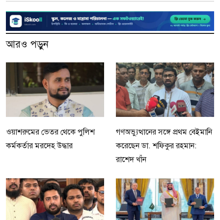
আরও পড়ুন
ওয়াশরুমের ভেতর থেকে পুলিশ
গণঅভ্যুত্থানের সঙ্গে প্রথম বেইমানি
কর্মকর্তার মরদেহ উদ্ধার
করেছেন ডা. শফিকুর রহমান:
রাশেদ খাঁন