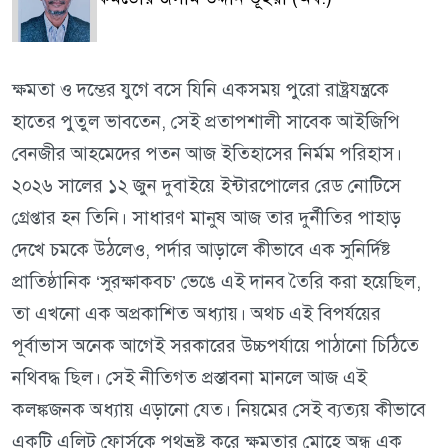
ক্ষমতা ও দম্ভের যুগে বসে যিনি একসময় পুরো রাষ্ট্রযন্ত্রকে
হাতের পুতুল ভাবতেন, সেই প্রতাপশালী সাবেক আইজিপি
বেনজীর আহমেদের পতন আজ ইতিহাসের নির্মম পরিহাস।
২০২৬ সালের ১২ জুন দুবাইয়ে ইন্টারপোলের রেড নোটিসে
গ্রেপ্তার হন তিনি। সাধারণ মানুষ আজ তার দুর্নীতির পাহাড়
দেখে চমকে উঠলেও, পর্দার আড়ালে কীভাবে এক সুনির্দিষ্ট
প্রাতিষ্ঠানিক ‘সুরক্ষাকবচ’ ভেঙে এই দানব তৈরি করা হয়েছিল,
তা এখনো এক অপ্রকাশিত অধ্যায়। অথচ এই বিপর্যয়ের
পূর্বাভাস অনেক আগেই সরকারের উচ্চপর্যায়ে পাঠানো চিঠিতে
নথিবদ্ধ ছিল। সেই নীতিগত প্রস্তাবনা মানলে আজ এই
কলঙ্কজনক অধ্যায় এড়ানো যেত। নিয়মের সেই ব্যত্যয় কীভাবে
একটি এলিট ফোর্সকে পথভ্রষ্ট করে ক্ষমতার মোহে অন্ধ এক