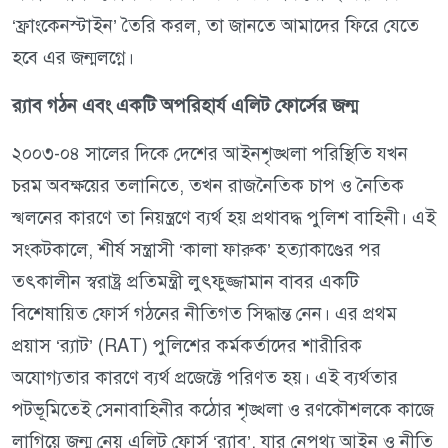
‘ফ্রাংকেনস্টাইন’ তৈরি করল, তা জানতে আমাদের ফিরে যেতে
হবে এর জন্মলগ্নে।
র‍্যাব গঠন এবং একটি অপরিহার্য এলিট ফোর্সের জন্ম
২০০৩-০৪ সালের দিকে দেশের আইনশৃঙ্খলা পরিস্থিতি যখন
চরম অবক্ষয়ের তলানিতে, তখন রাজনৈতিক চাপ ও নৈতিক
স্খলনের কারণে তা নিয়ন্ত্রণে ব্যর্থ হয় প্রথাবদ্ধ পুলিশ বাহিনী। এই
সংকটকালে, শীর্ষ সন্ত্রাসী ‘কালা ফারুক’ হত্যাকাণ্ডের পর
তৎকালীন স্বরাষ্ট্র প্রতিমন্ত্রী লুৎফুজ্জামান বাবর একটি
বিশেষায়িত ফোর্স গঠনের নীতিগত সিদ্ধান্ত নেন। এর প্রথম
প্রয়াস ‘র‍্যাট’ (RAT) পুলিশের কর্মকর্তাদের শারীরিক
অযোগ্যতার কারণে ব্যর্থ প্রজেক্টে পরিণত হয়। এই ব্যর্থতার
পটভূমিতেই সেনাবাহিনীর কঠোর শৃঙ্খলা ও রণকৌশলকে কাজে
লাগিয়ে জন্ম নেয় এলিট ফোর্স ‘র‍্যাব’, যার নেপথ্য আইন ও নীতি