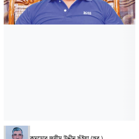
কমডোর জসীম উদ্দীন ভূঁইয়া (অব.)