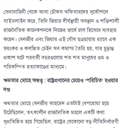
সেনাবাহিনী থেকে আসা চৌকস অফিসারদের সুকৌশলে
সাইডলাইন করে, তিনি জিয়ার দীর্ঘস্থায়ী অবস্থান ও শক্তিশালী
রাজনৈতিক কানেকশনকে নিজের স্বার্থে ঢাল হিসেবে ব্যবহার
করেন। বেনজীর এবং জিয়ার এই যৌথ ছত্রছায়ায় র‍্যাবে এক
ভয়ংকর ও কলঙ্কিত চেইন অব কমান্ড তৈরি হয়, যার চূড়ান্ত
প্রকাশ ঘটে পরবর্তী বছরগুলোয় শত শত মানুষের গুম ও
পরিকল্পিত হত্যাকাণ্ডের মাধ্যমে।
ক্ষমতার মোহে অন্ধত্ব : রাষ্ট্রপ্রধানের চেয়েও ‘পরিচিত’ হওয়ার
দম্ভ
ক্ষমতার মোহে বেনজীর আহমেদ এতটাই বেপরোয়া হয়ে
উঠেছিলেন, তৎকালীন রাজনৈতিক মহলে একটি কথা
সুপ্রতিষ্ঠিত হয়ে গিয়েছিল, রাষ্ট্রের যেকোনো বড় নীতিনির্ধারণী