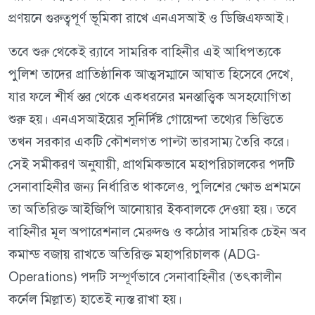
প্রণয়নে গুরুত্বপূর্ণ ভূমিকা রাখে এনএসআই ও ডিজিএফআই।
তবে শুরু থেকেই র‍্যাবে সামরিক বাহিনীর এই আধিপত্যকে
পুলিশ তাদের প্রাতিষ্ঠানিক আত্মসম্মানে আঘাত হিসেবে দেখে,
যার ফলে শীর্ষ স্তর থেকে একধরনের মনস্তাত্ত্বিক অসহযোগিতা
শুরু হয়। এনএসআইয়ের সুনির্দিষ্ট গোয়েন্দা তথ্যের ভিত্তিতে
তখন সরকার একটি কৌশলগত পাল্টা ভারসাম্য তৈরি করে।
সেই সমীকরণ অনুযায়ী, প্রাথমিকভাবে মহাপরিচালকের পদটি
সেনাবাহিনীর জন্য নির্ধারিত থাকলেও, পুলিশের ক্ষোভ প্রশমনে
তা অতিরিক্ত আইজিপি আনোয়ার ইকবালকে দেওয়া হয়। তবে
বাহিনীর মূল অপারেশনাল মেরুদণ্ড ও কঠোর সামরিক চেইন অব
কমান্ড বজায় রাখতে অতিরিক্ত মহাপরিচালক (ADG-
Operations) পদটি সম্পূর্ণভাবে সেনাবাহিনীর (তৎকালীন
কর্নেল মিল্লাত) হাতেই ন্যস্ত রাখা হয়।