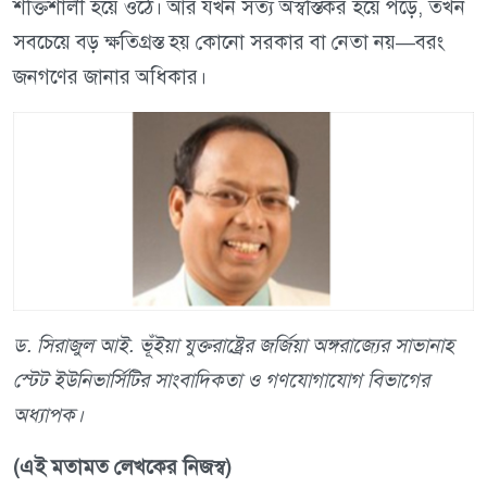
শক্তিশালী হয়ে ওঠে। আর যখন সত্য অস্বস্তিকর হয়ে পড়ে, তখন
সবচেয়ে বড় ক্ষতিগ্রস্ত হয় কোনো সরকার বা নেতা নয়—বরং
জনগণের জানার অধিকার।
ড. সিরাজুল আই. ভূঁইয়া যুক্তরাষ্ট্রের জর্জিয়া অঙ্গরাজ্যের সাভানাহ
স্টেট ইউনিভার্সিটির সাংবাদিকতা ও গণযোগাযোগ বিভাগের
অধ্যাপক।
(এই মতামত লেখকের নিজস্ব)