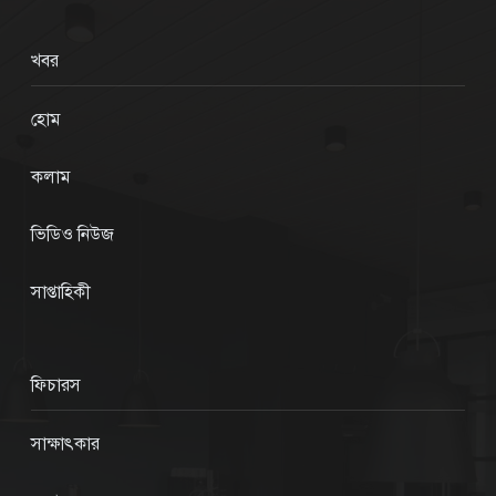
খবর
হোম
কলাম
ভিডিও নিউজ
সাপ্তাহিকী
ফিচারস
সাক্ষাৎকার