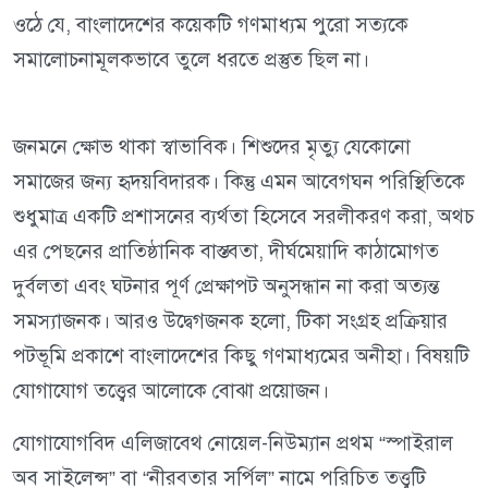
ওঠে যে, বাংলাদেশের কয়েকটি গণমাধ্যম পুরো সত্যকে
সমালোচনামূলকভাবে তুলে ধরতে প্রস্তুত ছিল না।
জনমনে ক্ষোভ থাকা স্বাভাবিক। শিশুদের মৃত্যু যেকোনো
সমাজের জন্য হৃদয়বিদারক। কিন্তু এমন আবেগঘন পরিস্থিতিকে
শুধুমাত্র একটি প্রশাসনের ব্যর্থতা হিসেবে সরলীকরণ করা, অথচ
এর পেছনের প্রাতিষ্ঠানিক বাস্তবতা, দীর্ঘমেয়াদি কাঠামোগত
দুর্বলতা এবং ঘটনার পূর্ণ প্রেক্ষাপট অনুসন্ধান না করা অত্যন্ত
সমস্যাজনক। আরও উদ্বেগজনক হলো, টিকা সংগ্রহ প্রক্রিয়ার
পটভূমি প্রকাশে বাংলাদেশের কিছু গণমাধ্যমের অনীহা। বিষয়টি
যোগাযোগ তত্ত্বের আলোকে বোঝা প্রয়োজন।
যোগাযোগবিদ এলিজাবেথ নোয়েল-নিউম্যান প্রথম “স্পাইরাল
অব সাইলেন্স” বা “নীরবতার সর্পিল” নামে পরিচিত তত্ত্বটি