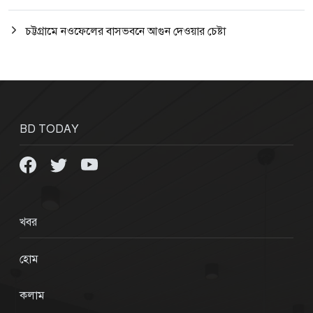
চট্টগ্রামে নওফেলের বাসভবনে আগুন দেওয়ার চেষ্টা
BD TODAY
খবর
হোম
কলাম