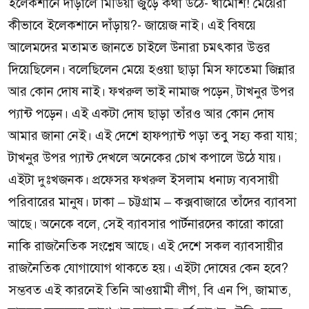
ইলেকশানে দাঁড়ালে মিডিয়া জুড়ে কথা উঠে- খামোশ! মেয়েরা
কীভাবে ইলেকশানে দাঁড়ায়?- জায়েজ নাই। এই বিষয়ে
আলেমদের মতামত জানতে চাইলে উনারা চমৎকার উত্তর
দিয়েছিলেন। বলেছিলেন মেয়ে হওয়া ছাড়া মিস ফাতেমা জিন্নার
আর কোন দোষ নাই। ফখরুল ভাই নামাজ পড়েন, টাখনুর উপর
প্যান্ট পড়েন। এই একটা দোষ ছাড়া তাঁরও আর কোন দোষ
আমার জানা নেই। এই দেশে হাফপ্যান্ট পড়া তবু সহ্য করা যায়;
টাখনুর উপর প্যান্ট দেখলে অনেকের চোখ কপালে উঠে যায়।
এইটা দুঃখজনক। প্রফেসর ফখরুল ইসলাম ধনাঢ্য ব্যবসায়ী
পরিবারের মানুষ। ঢাকা – চট্টগ্রাম – কক্সবাজারে তাঁদের ব্যাবসা
আছে। অনেকে বলে, সেই ব্যাবসার পার্টনারদের কারো কারো
নাকি রাজনৈতিক সংশ্লেষ আছে। এই দেশে সকল ব্যাবসায়ীর
রাজনৈতিক যোগাযোগ থাকতে হয়। এইটা দোষের কেন হবে?
সম্ভবত এই কারনেই তিনি আওয়ামী লীগ, বি এন পি, জামাত,