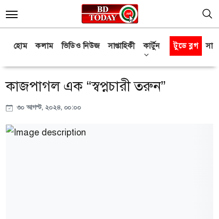
হোম
কলাম
ভিডিও নিউজ
সাপ্তাহিকী
কার্টুন
টুডে ব্লগ
সাক্
কাজপাগল এক “স্বপ্নচারী তরুন”
৩০ আগস্ট, ২০২৪, ০০:০০