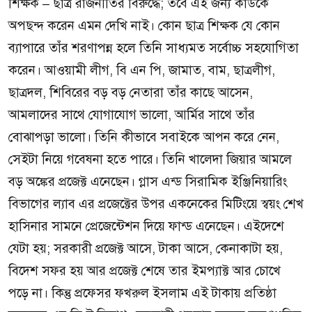
শিক্ষক – ছাত্র রাজনীতির বিরুদ্ধে; তবে এই জন্য কাউকে
অপছন্দ করেন এমন দেখি নাই। কোন ছাত্র শিক্ষক যে কোন
ব্যাপারে তাঁর শরণাপন্ন হলে তিনি সাধ্যমত সর্বোচ্চ সহযোগিতা
করেন। আওয়ামী লীগ, বি এন পি, জামাত, বাম, ছাত্রলীগ,
ছাত্রদল, শিবিরের বড় বড় নেতারা তাঁর কাছে আসেন,
আমলাদের সাথে যোগাযোগ ভালো, আর্মির সাথে তাঁর
বোঝাপড়া ভালো। তিনি কীভাবে সবাইকে আপন করে নেন,
সেইটা নিয়ে গবেষনা হতে পারে। তিনি খালেদা জিয়ার আমলে
বড় অঙ্কের প্রজেক্ট এনেছেন। গ্লাস এন্ড সিরামিক ইঞ্জিনিয়ারিং
বিভাগের ল্যাব এর প্রজেক্টের উপর একনেকের মিটিংয়ে স্বয়ং শেখ
হাসিনার সামনে প্রেজেন্টেশন দিয়ে ফান্ড এনেছেন। এইদেশে
যেটা হয়; সরকারী প্রজেক্ট আসে, টাকা আসে, কেনাকাটা হয়,
বিদেশ সফর হয় আর প্রজেক্ট শেষে তার ইমপ্যাক্ট আর চোখে
পড়ে না। কিন্তু প্রফেসর ফখরুল ইসলাম এই টাকায় প্রতিষ্ঠা