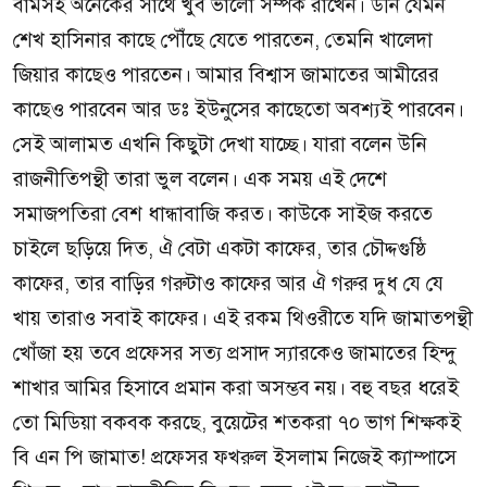
বামসহ অনেকের সাথে খুব ভালো সম্পর্ক রাখেন। উনি যেমন
শেখ হাসিনার কাছে পৌঁছে যেতে পারতেন, তেমনি খালেদা
জিয়ার কাছেও পারতেন। আমার বিশ্বাস জামাতের আমীরের
কাছেও পারবেন আর ডঃ ইউনুসের কাছেতো অবশ্যই পারবেন।
সেই আলামত এখনি কিছুটা দেখা যাচ্ছে। যারা বলেন উনি
রাজনীতিপন্থী তারা ভুল বলেন। এক সময় এই দেশে
সমাজপতিরা বেশ ধান্ধাবাজি করত। কাউকে সাইজ করতে
চাইলে ছড়িয়ে দিত, ঐ বেটা একটা কাফের, তার চৌদ্দগুষ্ঠি
কাফের, তার বাড়ির গরুটাও কাফের আর ঐ গরুর দুধ যে যে
খায় তারাও সবাই কাফের। এই রকম থিওরীতে যদি জামাতপন্থী
খোঁজা হয় তবে প্রফেসর সত্য প্রসাদ স্যারকেও জামাতের হিন্দু
শাখার আমির হিসাবে প্রমান করা অসম্ভব নয়। বহু বছর ধরেই
তো মিডিয়া বকবক করছে, বুয়েটের শতকরা ৭০ ভাগ শিক্ষকই
বি এন পি জামাত! প্রফেসর ফখরুল ইসলাম নিজেই ক্যাম্পাসে