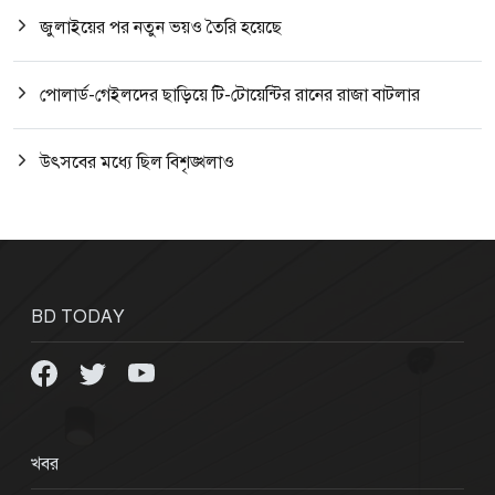
জুলাইয়ের পর নতুন ভয়ও তৈরি হয়েছে
পোলার্ড-গেইলদের ছাড়িয়ে টি-টোয়েন্টির রানের রাজা বাটলার
উৎসবের মধ্যে ছিল বিশৃঙ্খলাও
BD TODAY
খবর