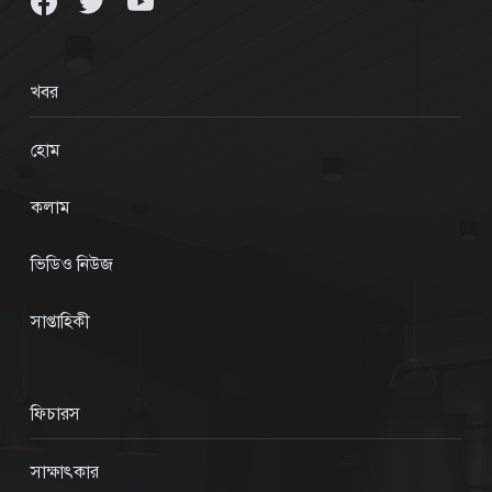
খবর
হোম
কলাম
ভিডিও নিউজ
সাপ্তাহিকী
ফিচারস
সাক্ষাৎকার