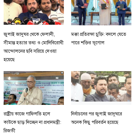
জুলাই জাদুঘর থেকে ফেলানী,
মক্কা প্রতিরক্ষা চুক্তি: বদলে যেতে
সীমান্ত হত্যার তথ্য ও মোদিবিরোধী
পারে শক্তির ভূগোল
আন্দোলনের ছবি সরিয়ে দেওয়া
হয়েছে
রাষ্ট্রীয় কাজে গাফিলতি হলে
নির্বাচনের পর জুলাই জাদুঘরে
কাউকে ছাড় দিচ্ছেন না প্রধানমন্ত্রী:
অনেক কিছু পরিবর্তন হয়েছে
রিজভী