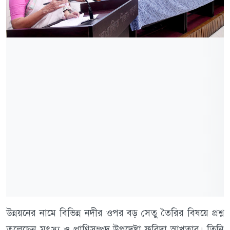
উন্নয়নের নামে বিভিন্ন নদীর ওপর বড় সেতু তৈরির বিষয়ে প্রশ্ন
তুলেছেন মৎস্য ও প্রাণিসম্পদ উপদেষ্টা ফরিদা আখতার। তিনি