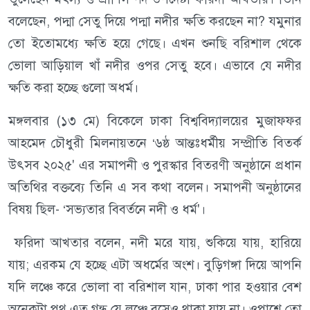
বলেছেন, পদ্মা সেতু দিয়ে পদ্মা নদীর ক্ষতি করছেন না? যমুনার
তো ইতোমধ্যে ক্ষতি হয়ে গেছে। এখন শুনছি বরিশাল থেকে
ভোলা আড়িয়াল খাঁ নদীর ওপর সেতু হবে। এভাবে যে নদীর
ক্ষতি করা হচ্ছে গুলো অধর্ম।
মঙ্গলবার (১৩ মে) বিকেলে ঢাকা বিশ্ববিদ্যালয়ের মুজাফফর
আহমেদ চৌধুরী মিলনায়তনে ‘৬ষ্ঠ আন্তঃধর্মীয় সম্প্রীতি বিতর্ক
উৎসব ২০২৫' এর সমাপনী ও পুরস্কার বিতরণী অনুষ্ঠানে প্রধান
অতিথির বক্তব্যে তিনি এ সব কথা বলেন। সমাপনী অনুষ্ঠানের
বিষয় ছিল- ‘সভ্যতার বিবর্তনে নদী ও ধর্ম'।
ফরিদা আখতার বলেন, নদী মরে যায়, শুকিয়ে যায়, হারিয়ে
যায়; এরকম যে হচ্ছে এটা অধর্মের অংশ। বুড়িগঙ্গা দিয়ে আপনি
যদি লঞ্চে করে ভোলা বা বরিশাল যান, ঢাকা পার হওয়ার বেশ
অনেকটা পথ এত গন্ধ যে লঞ্চে বসেও থাকা যায় না। ওপাশে তো