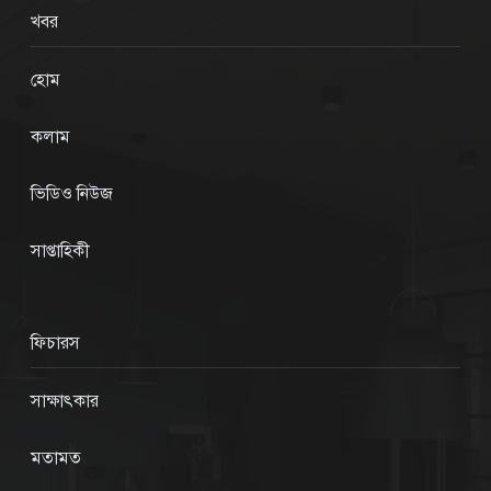
খবর
হোম
কলাম
ভিডিও নিউজ
সাপ্তাহিকী
ফিচারস
সাক্ষাৎকার
মতামত