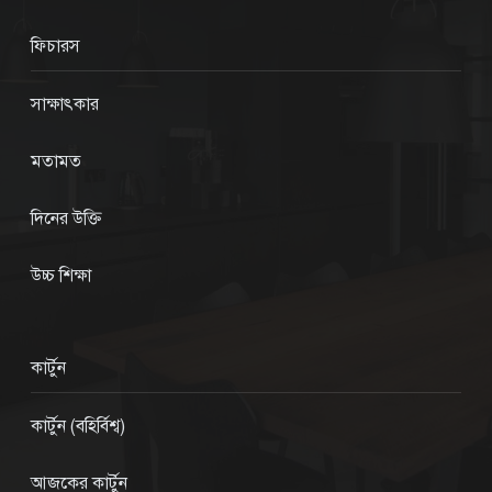
ফিচারস
সাক্ষাৎকার
মতামত
দিনের উক্তি
উচ্চ শিক্ষা
কার্টুন
কার্টুন (বহির্বিশ্ব)
আজকের কার্টুন