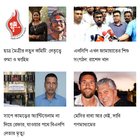
ছাত্র মৈত্রীর নতুন কমিটি: নেতৃত্বে
এনসিপি এখন জামায়াতের শিশু
রুমা ও ফাহিম
সংগঠন: রাশেদ খান
সাপে কামড়ের অ্যান্টিভেনাম না
মেসির বাবা আর নেই, দাবি
দিয়ে রেফার, যাওয়ার পথে বিএনপি
গণমাধ্যমের
নেতার মৃত্যু