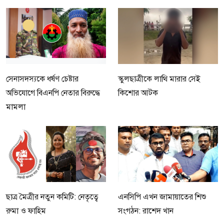
সেনাসদস্যকে ধর্ষণ চেষ্টার
স্কুলছাত্রীকে লাথি মারার সেই
অভিযোগে বিএনপি নেতার বিরুদ্ধে
কিশোর আটক
মামলা
ছাত্র মৈত্রীর নতুন কমিটি: নেতৃত্বে
এনসিপি এখন জামায়াতের শিশু
রুমা ও ফাহিম
সংগঠন: রাশেদ খান