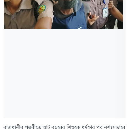
রাজধানীর পল্লবীতে আট বছরের শিশুকে ধর্ষণের পর নৃশংসভাবে