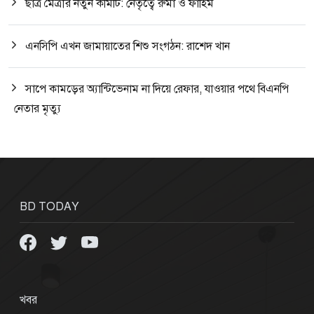
ছাত্র মৈত্রীর নতুন কমিটি: নেতৃত্বে রুমা ও ফাহিম
এনসিপি এখন জামায়াতের শিশু সংগঠন: রাশেদ খান
সাপে কামড়ের অ্যান্টিভেনাম না দিয়ে রেফার, যাওয়ার পথে বিএনপি
নেতার মৃত্যু
BD TODAY
খবর