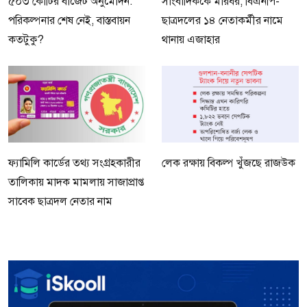
৫০৩ কোটির বাজেট অনুমোদন:
সাংবাদিককে মারধর, বিএনপি-
পরিকল্পনার শেষ নেই, বাস্তবায়ন
ছাত্রদলের ১৪ নেতাকর্মীর নামে
কতটুকু?
থানায় এজাহার
ফ্যামিলি কার্ডের তথ্য সংগ্রহকারীর
লেক রক্ষায় বিকল্প খুঁজছে রাজউক
তালিকায় মাদক মামলায় সাজাপ্রাপ্ত
সাবেক ছাত্রদল নেতার নাম