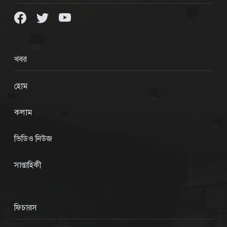
খবর
হোম
কলাম
ভিডিও নিউজ
সাপ্তাহিকী
ফিচারস