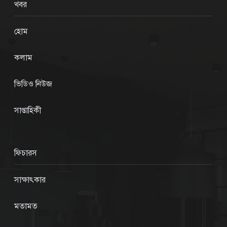
খবর
হোম
কলাম
ভিডিও নিউজ
সাপ্তাহিকী
ফিচারস
সাক্ষাৎকার
মতামত