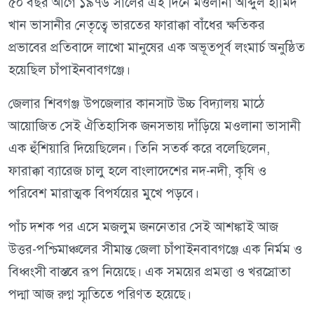
৫০ বছর আগে ১৯৭৬ সালের এই দিনে মওলানা আব্দুল হামিদ
খান ভাসানীর নেতৃত্বে ভারতের ফারাক্কা বাঁধের ক্ষতিকর
প্রভাবের প্রতিবাদে লাখো মানুষের এক অভূতপূর্ব লংমার্চ অনুষ্ঠিত
হয়েছিল চাঁপাইনবাবগঞ্জে।
জেলার শিবগঞ্জ উপজেলার কানসাট উচ্চ বিদ্যালয় মাঠে
আয়োজিত সেই ঐতিহাসিক জনসভায় দাঁড়িয়ে মওলানা ভাসানী
এক হুঁশিয়ারি দিয়েছিলেন। তিনি সতর্ক করে বলেছিলেন,
ফারাক্কা ব্যারেজ চালু হলে বাংলাদেশের নদ-নদী, কৃষি ও
পরিবেশ মারাত্মক বিপর্যয়ের মুখে পড়বে।
পাঁচ দশক পর এসে মজলুম জননেতার সেই আশঙ্কাই আজ
উত্তর-পশ্চিমাঞ্চলের সীমান্ত জেলা চাঁপাইনবাবগঞ্জে এক নির্মম ও
বিধ্বংসী বাস্তবে রূপ নিয়েছে। এক সময়ের প্রমত্তা ও খরস্রোতা
পদ্মা আজ রুগ্ন স্মৃতিতে পরিণত হয়েছে।