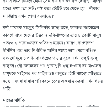
বয়সে এসে নিজের চোখে সেই কথার বাস্তব রূপ দেখছি। আগের
মতো পদ্মা তো নেই। কষ্ট করে হেঁটেই চরে যেতে হয়। নৌকার
মাঝিরাও এখন পেশা বদলাচ্ছে।’
নদী গবেষক মাহবুব সিদ্দিকীর ভাষ্য মতে, ফারাক্কা ব্যারেজের
কারণে বাংলাদেশের উত্তর ও দক্ষিণাঞ্চলের প্রায় ৮ কোটি মানুষ
প্রত্যক্ষ ও পরোক্ষভাবে ক্ষতিগ্রস্ত হয়েছে। কারণ, বাংলাদেশ
দীর্ঘদিন ধরে তার নির্ধারিত পানির ন্যায্য ভাগ থেকে বঞ্চিত।
শুষ্ক মৌসুমে চাঁপাইনবাবগঞ্জের পদ্মার বুকে এখন শুধুই ধু-ধু
বালুচর। নৌ-চলাচলের পথ পুরোপুরি রুদ্ধ হওয়ায় চর অঞ্চলের
মানুষকে মাইলের পর মাইল তপ্ত বালুতে হেঁটে গন্তব্যে পৌঁছাতে
হচ্ছে এবং মালামাল পরিবহনে চরের একমাত্র ভরসা এখন গরুর
গাড়ি।
মাছের ঘাটতি