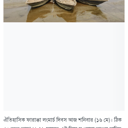
ঐতিহাসিক ফারাক্কা লংমার্চ দিবস আজ শনিবার (১৬ মে)। ঠিক