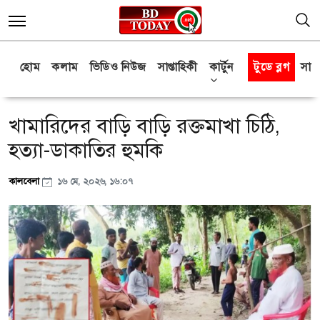
হোম
কলাম
ভিডিও নিউজ
সাপ্তাহিকী
কার্টুন
টুডে ব্লগ
সাক্
খামারিদের বাড়ি বাড়ি রক্তমাখা চিঠি,
হত্যা-ডাকাতির হুমকি
কালবেলা
১৬ মে, ২০২৬, ১৬:০৭