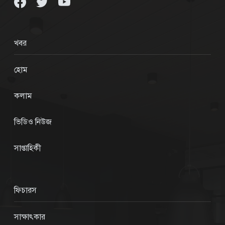
খবর
হোম
কলাম
ভিডিও নিউজ
সাপ্তাহিকী
ফিচারস
সাক্ষাৎকার