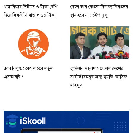
খামারিদের লিটারে ৩ টাকা বেশি
দেশে আর কোনো দিন ফ্যাসিবাদের
দিয়ে মিল্কভিটা বাড়াল ১০ টাকা
স্থান হবে না : হুইপ দুলু
র‍্যাব বিলুপ্ত : কেমন হবে নতুন
হাসিনার সংবাদ সম্মেলন দেশের
এসআরবি?
সার্বভৌমত্বের জন্য হুমকি: আসিফ
মাহমুদ