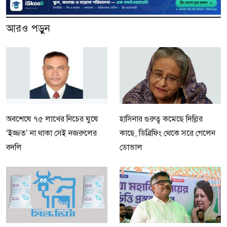
আরও পড়ুন
অবশেষে ৭৫ লাখের নিচের ঘুষে
হাসিনার গুরুত্ব কমেছে দিল্লির
‘ইজ্জত’ না থাকা সেই নজরুলের
কাছে, ডিব্রিফিং থেকে সরে গেলেন
বদলি
ডোভাল