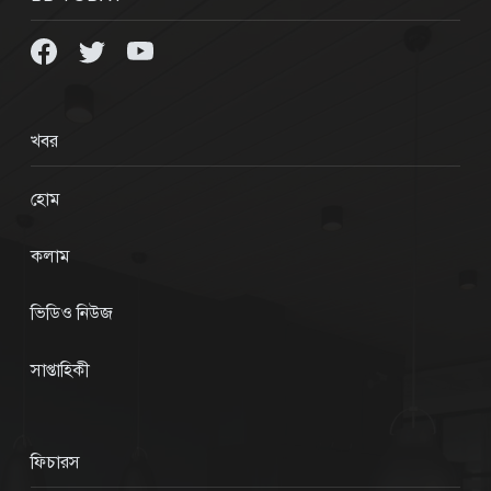
খবর
হোম
কলাম
ভিডিও নিউজ
সাপ্তাহিকী
ফিচারস