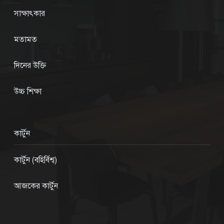
সাক্ষাৎকার
মতামত
দিনের উক্তি
উচ্চ শিক্ষা
কার্টুন
কার্টুন (বহির্বিশ্ব)
আজকের কার্টুন