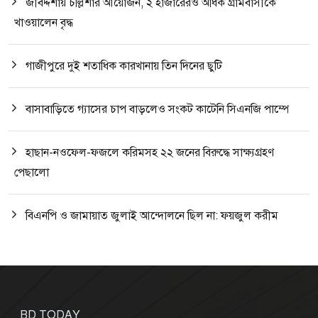
জীবদ্দশায় চল্লিশার আয়োজন, ২ হাজারেরও অধিক গ্রামবাসীকে
খাওয়ালেন বৃদ্ধ
গাজীপুরে দুই শতাধিক কারখানায় তিন দিনের ছুটি
বাসাবাড়িতে গ্যাসের চাপ বাড়লেও সংকট কাটেনি সিএনজি পাম্পে
হাছান-নওফেল-ফজলে করিমসহ ২২ জনের বিরুদ্ধে সাক্ষ্যগ্রহণ
পেছালো
বিএনপি ও জামায়াত জুলাই আন্দোলনে ছিল না: ফয়জুল করীম
BD TODAY