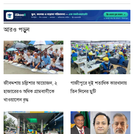
আরও পড়ুন
জীবদ্দশায় চল্লিশার আয়োজন, ২
গাজীপুরে দুই শতাধিক কারখানায়
হাজারেরও অধিক গ্রামবাসীকে
তিন দিনের ছুটি
খাওয়ালেন বৃদ্ধ