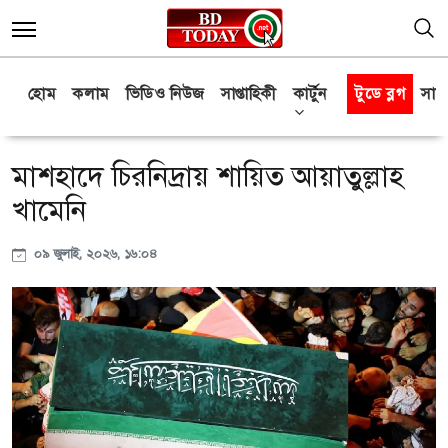
হোম
কলাম
ভিডিও নিউজ
সাপ্তাহিকী
কার্টুন
টুডে ব্লগ
সাক্
মাশহাদে চিরনিদ্রায় শায়িত আয়াতুল্লাহ
খামেনি
০৯ জুলাই, ২০২৬, ১৬:০৪