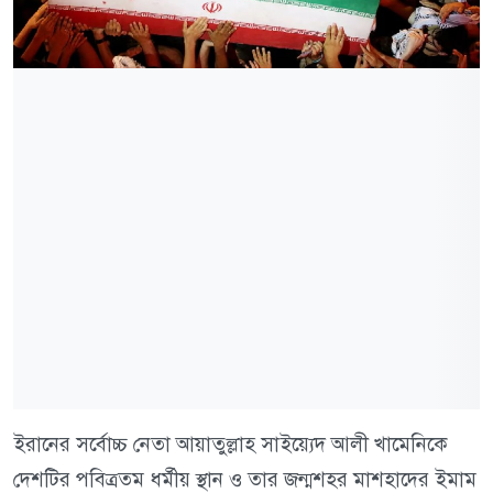
ইরানের সর্বোচ্চ নেতা আয়াতুল্লাহ সাইয়্যেদ আলী খামেনিকে
দেশটির পবিত্রতম ধর্মীয় স্থান ও তার জন্মশহর মাশহাদের ইমাম