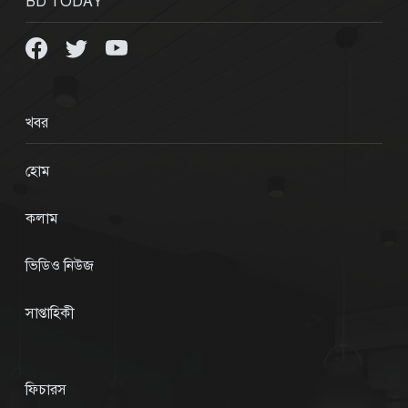
BD TODAY
খবর
হোম
কলাম
ভিডিও নিউজ
সাপ্তাহিকী
ফিচারস