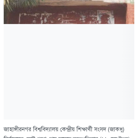
জাহাঙ্গীরনগর বিশ্ববিদ্যালয় কেন্দ্রীয় শিক্ষার্থী সংসদ (জাকসু)