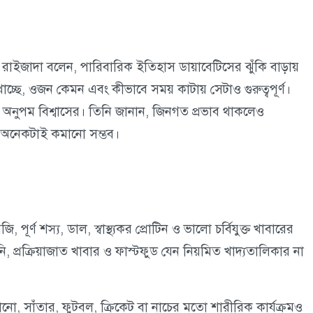
রাইজাদা বলেন, পারিবারিক ইতিহাস ডায়াবেটিসের ঝুঁকি বাড়ায়
চ্ছে, ওজন কেমন এবং কীভাবে সময় কাটায় সেটাও গুরুত্বপূর্ণ।
. অনুপম বিশ্বাসের। তিনি জানান, জিনগত প্রভাব থাকলেও
ঁকি অনেকটাই কমানো সম্ভব।
্ণ শস্য, ডাল, স্বাস্থ্যকর প্রোটিন ও ভালো চর্বিযুক্ত খাবারের
 প্রক্রিয়াজাত খাবার ও ফাস্টফুড যেন নিয়মিত খাদ্যতালিকার না
ানো, সাঁতার, ফুটবল, ক্রিকেট বা নাচের মতো শারীরিক কার্যক্রমও