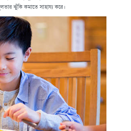
্থূলতার ঝুঁকি কমাতে সাহায্য করে।