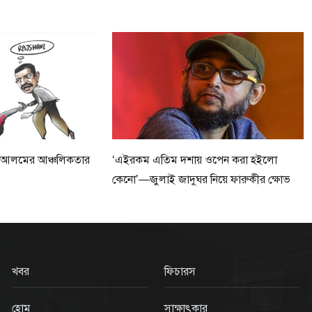
ে আলমের আঞ্চলিকতার
‘এইরকম এতিম দশায় ওপেন করা হইলো
কেনো’—জুলাই জাদুঘর নিয়ে ফারুকীর ক্ষোভ
খবর
ফিচারস
হোম
সাক্ষাৎকার