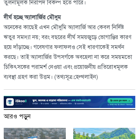
তুলনামূলক নিরাপদ বিকল্প হতে পারে।
দীর্ঘ হচ্ছে অ্যালার্জির মৌসুম
অনেকের কাছেই এখন মৌসুমি অ্যালার্জি আর কেবল নির্দিষ্ট
ঋতুর সমস্যা নয়; বরং বছরের দীর্ঘ সময়জুড়ে ভোগান্তির কারণ
হয়ে দাঁড়াচ্ছে। গবেষণার ফলাফলও সেই ধারণাকেই সমর্থন
করছে। তাই অ্যালার্জির উপসর্গকে অবহেলা না করে সময়মতো
চিকিৎসকের পরামর্শ নেওয়া এবং প্রয়োজনীয় প্রতিরোধমূলক
ব্যবস্থা গ্রহণ করা উত্তম। (তথ্যসূত্র:হেল্থলাইন)
আরও পড়ুন