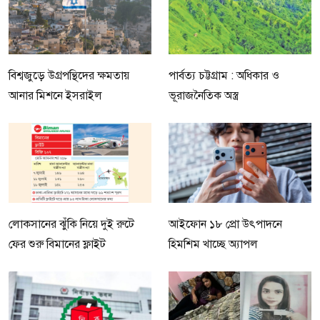
বিশ্বজুড়ে উগ্রপন্থিদের ক্ষমতায়
পার্বত্য চট্টগ্রাম : অধিকার ও
আনার মিশনে ইসরাইল
ভূরাজনৈতিক অস্ত্র
লোকসানের ঝুঁকি নিয়ে দুই রুটে
আইফোন ১৮ প্রো উৎপাদনে
ফের শুরু বিমানের ফ্লাইট
হিমশিম খাচ্ছে অ্যাপল