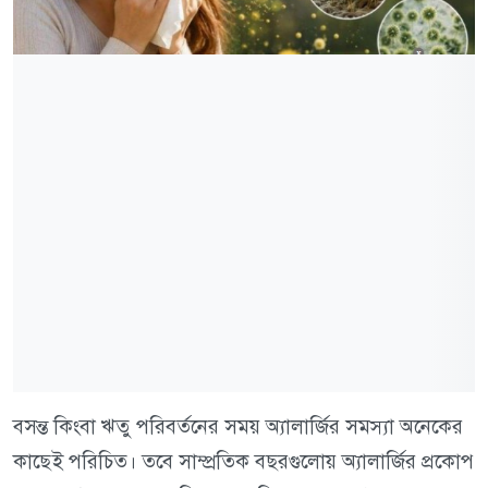
বসন্ত কিংবা ঋতু পরিবর্তনের সময় অ্যালার্জির সমস্যা অনেকের
কাছেই পরিচিত। তবে সাম্প্রতিক বছরগুলোয় অ্যালার্জির প্রকোপ