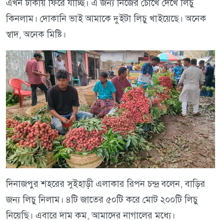
এখন ঢাকায় ফিরে যাচ্ছি। এ জন্য নিজের চোখে দেখে লিচু
কিনলাম। দোকানি ভাই আমাকে দুইটা লিচু খাইয়েছে। অনেক
স্বাদ, অনেক মিষ্টি।
দিনাজপুর শহরের সুইহাড়ী এলাকার রিপন চন্দ্র বলেন, বাড়ির
জন্য লিচু নিলাম। ৪টি জাতের ৫০টি করে মোট ২০০টি লিচু
নিয়েছি। এবারে দাম কম, আমাদের নাগালের মধ্যে।