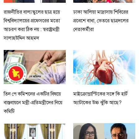
রাজনীতির বাল্যস্কুলের ছাত্র হয়ে
ঢাকা আলিয়া মাদ্রাসায় শিবিরের
বিশ্ববিদ্যালয়ের প্রফেসরের মতো
প্রবেশে বাধা, ভেতরে ছাত্রদলের
আচরণ করা ঠিক নয় : স্বরাষ্ট্রমন্ত্রী
নেতাকর্মীরা
সালাহউদ্দিন আহমদ
তিন পে কমিশনের একটির বিষয়ে
মাইক্রোপ্লাস্টিকের সঙ্গে কি হার্ট
বাস্তবায়নে মন্ত্রী-প্রতিমন্ত্রীদের নিয়ে
অ্যাটাকের উচ্চ ঝুঁকি আছে?
কমিটি