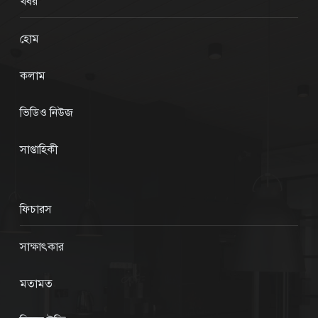
খবর
হোম
কলাম
ভিডিও নিউজ
সাপ্তাহিকী
ফিচারস
সাক্ষাৎকার
মতামত