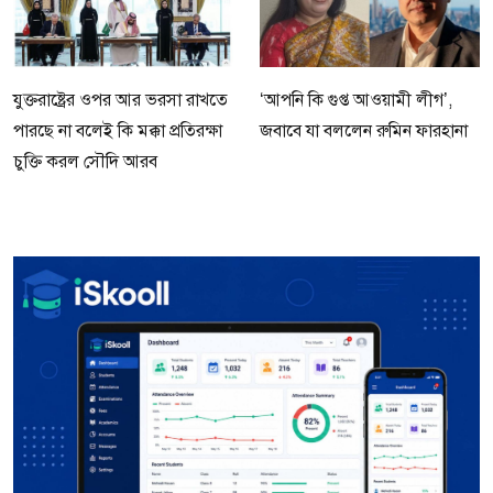
যুক্তরাষ্ট্রের ওপর আর ভরসা রাখতে
‘আপনি কি গুপ্ত আওয়ামী লীগ’,
পারছে না বলেই কি মক্কা প্রতিরক্ষা
জবাবে যা বললেন রুমিন ফারহানা
চুক্তি করল সৌদি আরব