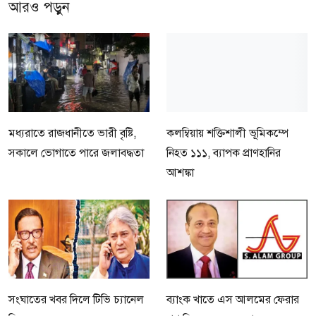
আরও পড়ুন
মধ্যরাতে রাজধানীতে ভারী বৃষ্টি,
কলম্বিয়ায় শক্তিশালী ভূমিকম্পে
সকালে ভোগাতে পারে জলাবদ্ধতা
নিহত ১১১, ব্যাপক প্রাণহানির
আশঙ্কা
সংঘাতের খবর দিলে টিভি চ্যানেল
ব্যাংক খাতে এস আলমের ফেরার