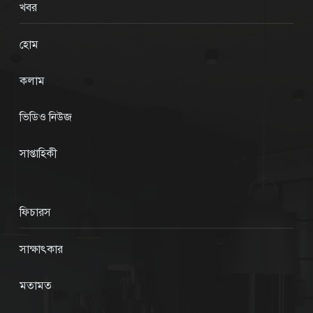
খবর
হোম
কলাম
ভিডিও নিউজ
সাপ্তাহিকী
ফিচারস
সাক্ষাৎকার
মতামত