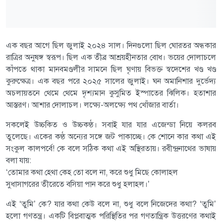
এক বছর আগে ছিল জুলাই ২০২৪ সাল। দিনগুলো ছিল ঘোরতর অন্ধকার
রাত্রির অনুষঙ্গ স্বরূপ। ছিল এক তীব্র আশ্রয়হীনতার বোধ। ভয়ের দোলাচলে
কাঁপতে থাকা মানবমণ্ডলীর সামনে ছিল ঘৃণায় বিভক্ত স্বদেশের খণ্ড খণ্ড
কুরুক্ষেত্র। এক বছর পরে ২০২৫ সালের জুলাই। ঘন অমানিশার দুর্ভেদ্য
অচলায়তনে থেমে থেমে দৃশ্যমান কুসুমিত ইস্পাতের ঝিলিক। হতাশার
আস্তরণ। আশার দোলাচল। লক্ষ্যে-অলক্ষ্যে পথ খোঁজার বার্তা।
সকলেই উচ্চকিত ও উচ্চকণ্ঠ। সবাই যার যার এজেন্ডা নিয়ে কলরব
তুলেছে। একের কণ্ঠ অন্যের সঙ্গে জট পাকাচ্ছে। কে শোনে কার কথা এই
সংকুল কালপর্বে! কে বলে সঠিক কথা এই অস্থিরতায়। রবীন্দ্রনাথের ভাষায়
বলা যায়:
‘তোমার কথা হেথা কেহ তো বলে না, করে শুধু মিছে কোলাহল
সুধাসাগরের তীরেতে বসিয়া পান করে শুধু হলাহল।’
এই ‘তুমি’ কে? যার কথা কেউ বলে না, শুধু বলে নিজেদের কথা? ‘তুমি’
হলো গণতন্ত্র। একটি বিপ্লবাত্মক পরিস্থিতির পর গণতান্ত্রিক উত্তরণের কথাই