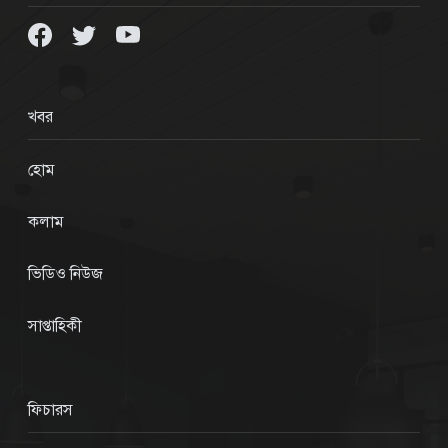
খবর
হোম
কলাম
ভিডিও নিউজ
সাপ্তাহিকী
ফিচারস