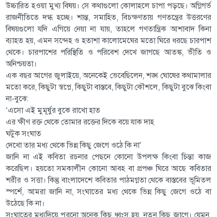
উচ্চারিত হওয়া মুখ্য বিষয়। সে কথাগুলো কোলাহলে চাপা পড়ছে। অগ্নিগর্ভ
রাজনীতিতে দগ্ধ হচ্ছে। শান্ত, সমাহিত, বিচক্ষণতায় গণতন্ত্রের উত্তরণের
বিষয়গুলো যদি এগিয়ে নেয়া না যায়, তাহলে গণতান্ত্রিক আশাবাদ কিনা
ব্যাহত হয়, এমন সন্দেহ ও হতাশা কালোমেঘের মতো ঘিরে ধরছে চারপাশ
থেকে। চারপাশের পরিস্থিতি ও পরিবেশ দেখে জাগছে আতঙ্ক, ভীতি ও
অনিশ্চয়তা।
এক বছর আগের জুলাইয়ে, অনেকেই ভেবেছিলেন, শঙ্খ ঘোষের কথামালার
মতো করে, কিছুটা স্বপ্নে, কিছুটা বাস্তবে, কিছুটা কৌশলে, কিছুটা বুঝে কিংবা
না-বুঝে:
‘এসো এই মুমূর্ষুর বুকে রাখো হাত
এর ক্ষীণ রক্ত থেকে তোমার রক্তের দিকে বয়ে যাক দাহ
ঘটুক সংঘাত
দেখো তার মধ্য থেকে ভিন্ন কিছু জেগে ওঠে কি না’
জানি না এই কবিতা রচনার পেছনে কোনো উপলক্ষ কিংবা চিন্তা কাজ
করেছিল। হয়তো সমকালীন কোনো আবহ বা প্রপঞ্চ ঘিরে আছে কবিতার
শরীর ও সত্তা। কিন্তু বাংলাদেশে কবিতার পাঠমগ্নতা থেকে বাস্তবের ভূমিতল
স্পর্শে, আমরা জানি না, সংঘাতের মধ্য থেকে ভিন্ন কিছু জেগে ওঠে বা
উঠেছে কি না।
সংঘাতের মধ্যদিয়ে পুরনো অনেক কিছু ধ্বংস হয়, নতুন কিছু জাগে। যেমন,