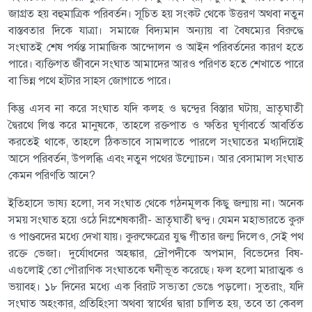
জাগ্রত হয় বহুমাত্রিক পরিবর্তন। সূচিত হয় সংকট থেকে উত্তরণ অথবা নতুন
বাস্তবতার দিকে যাত্রা। সমাজে বিদ্যমান অন্যায় বা বৈষম্যের বিরুদ্ধে
সংঘাতই শেষ পর্যন্ত সামাজিক আন্দোলন ও আইন পরিবর্তনের কারণ হতে
পারে। ব্যক্তিগত জীবনে সংঘাত আমাদের আরও পরিণত হতে শেখাতে পারে
বা ভিন্ন পথে হাঁটার সাহস জোগাতে পারে।
কিন্তু এসব না করে সংঘাত যদি কলহ ও দ্বন্দ্বের বিস্তার ঘটায়, ভ্রাতৃঘাতী
দ্বৈরথে লিপ্ত করে মানুষকে, তাহলে রক্তপাত ও ক্ষতির ঘূর্ণাবর্তে আবর্তিত
করতেই থাকে, তাহলে ঠিকভাবে সামলাতে পারলে সংঘাতের মধ্যদিয়েই
আসে পরিবর্তন, উপলব্ধি এবং নতুন পথের উন্মোচন। আর বেসামাল সংঘাত
কেমন পরিণতি আনে?
ইতিহাসে ভাষ্য হলো, সব সংঘাত থেকে গঠনমূলক কিছু জন্মায় না। অনেক
সময় সংঘাত হয়ে ওঠে নিঃশেষকারী- ভ্রাতৃঘাতী দ্বন্দ্ব। যেমন মহাভারতে কুরু
ও পাণ্ডবদের মধ্যে দেখা যায়। কুরুক্ষেত্রের যুদ্ধ গীতার জন্ম দিলেও, সেই পথ
রক্তে ভেজা। দুর্যোধনের অহঙ্কার, দ্রৌপদীকে অপমান, বিভেদের বিষ-
এগুলোই তো পৌরাণিক সংঘাতকে ঘনীভূত করেছে। ফল হলো মারাত্মক ও
ভয়াবহ। ১৮ দিনের মধ্যে এক বিরাট সভ্যতা ভেঙে পড়লো। সুতরাং, যদি
সংঘাত অহংকার, প্রতিহিংসা অথবা স্বার্থের দ্বারা চালিত হয়, তবে তা কেবল