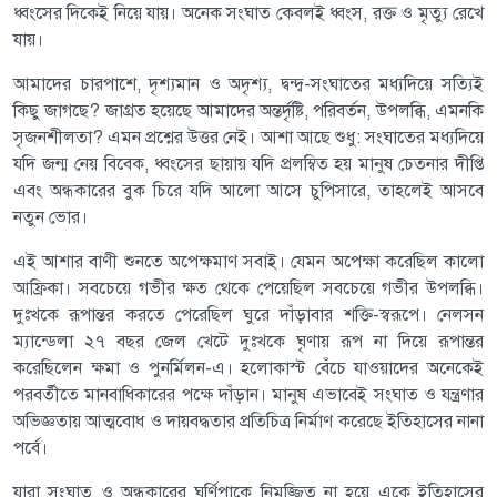
ধ্বংসের দিকেই নিয়ে যায়। অনেক সংঘাত কেবলই ধ্বংস, রক্ত ও মৃত্যু রেখে
যায়।
আমাদের চারপাশে, দৃশ্যমান ও অদৃশ্য, দ্বন্দ্ব-সংঘাতের মধ্যদিয়ে সত্যিই
কিছু জাগছে? জাগ্রত হয়েছে আমাদের অন্তর্দৃষ্টি, পরিবর্তন, উপলব্ধি, এমনকি
সৃজনশীলতা? এমন প্রশ্নের উত্তর নেই। আশা আছে শুধু: সংঘাতের মধ্যদিয়ে
যদি জন্ম নেয় বিবেক, ধ্বংসের ছায়ায় যদি প্রলম্বিত হয় মানুষ চেতনার দীপ্তি
এবং অন্ধকারের বুক চিরে যদি আলো আসে চুপিসারে, তাহলেই আসবে
নতুন ভোর।
এই আশার বাণী শুনতে অপেক্ষমাণ সবাই। যেমন অপেক্ষা করেছিল কালো
আফ্রিকা। সবচেয়ে গভীর ক্ষত থেকে পেয়েছিল সবচেয়ে গভীর উপলব্ধি।
দুঃখকে রূপান্তর করতে পেরেছিল ঘুরে দাঁড়াবার শক্তি-স্বরূপে। নেলসন
ম্যান্ডেলা ২৭ বছর জেল খেটে দুঃখকে ঘৃণায় রূপ না দিয়ে রূপান্তর
করেছিলেন ক্ষমা ও পুনর্মিলন-এ। হলোকাস্ট বেঁচে যাওয়াদের অনেকেই
পরবর্তীতে মানবাধিকারের পক্ষে দাঁড়ান। মানুষ এভাবেই সংঘাত ও যন্ত্রণার
অভিজ্ঞতায় আত্মবোধ ও দায়বদ্ধতার প্রতিচিত্র নির্মাণ করেছে ইতিহাসের নানা
পর্বে।
যারা সংঘাত ও অন্ধকারের ঘূর্ণিপাকে নিমজ্জিত না হয়ে একে ইতিহাসের