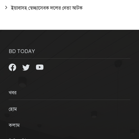
ইয়াবাসহ স্বেচ্ছাসেবক দলের নেতা আটক
BD TODAY
খবর
হোম
কলাম