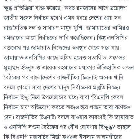
ক্ষুব্ধ প্রতিক্রিয়া ব্যক্ত করেছে। অথচ রমজানের আগে ত্রয়োদশ
জাতীয় সংসদ নির্বাচন হবেÑ এমন খবরে দেশের প্রায় সব
রাজনৈতিক দল ও সাধারণ মানুষ খুশি। জামায়াতের আমিরও
রমজানের আগে নির্বাচনের দাবি করেছিলেন। কিন্তু এনসিপির
বক্তব্যের পর জামায়াত নিজেদের অবস্থান থেকে সরে যায়।
জামায়াত-এনসিপির কাছে অপ্রিয় হলেও সত্যÑ ড. প্রফেসর
মুহাম্মদ ইউনূস ও তারেক রহমানের মধ্যকার ঐতিহাসিক লন্ডন
বৈঠকের পর বাংলাদেশের রাজনীতির চিত্রনাট্য অনেক খানি
বদলে গেছে। সারা দেশের মানুষ নির্বাচনের প্রস্তুতি নিচ্ছে।
নির্বাচন ইস্যু নিয়ে উপদেষ্টাদের মধ্যে যারা ‘বিএনপি কেবল
নির্বাচন চায়’ অভিযোগ করতে অভ্যস্ত হয়ে পড়েন তারা রণেভঙ্গ
দেন। রাজনীতির চিত্রনাট্য বদলে যাওয়ার কারণেই কি জামায়াত
ও এনসিপি লন্ডন বৈঠকের পর যৌথ ঘোষণায় বিক্ষুব্ধ? তাহলে
কি বিএনপি মহাসচিব মির্জা ফখরুল ইসলাম আলমগীরের