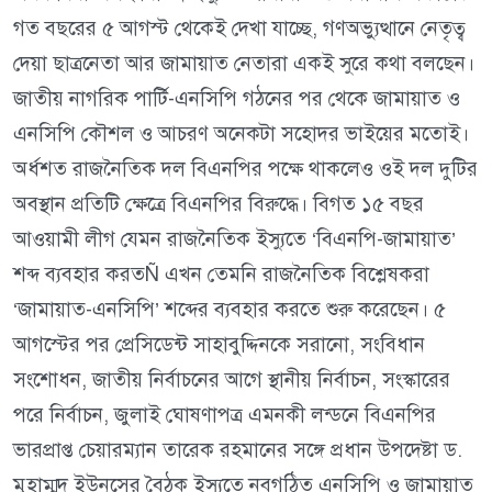
গত বছরের ৫ আগস্ট থেকেই দেখা যাচ্ছে, গণঅভ্যুত্থানে নেতৃত্ব
দেয়া ছাত্রনেতা আর জামায়াত নেতারা একই সুরে কথা বলছেন।
জাতীয় নাগরিক পার্টি-এনসিপি গঠনের পর থেকে জামায়াত ও
এনসিপি কৌশল ও আচরণ অনেকটা সহোদর ভাইয়ের মতোই।
অর্ধশত রাজনৈতিক দল বিএনপির পক্ষে থাকলেও ওই দল দুটির
অবস্থান প্রতিটি ক্ষেত্রে বিএনপির বিরুদ্ধে। বিগত ১৫ বছর
আওয়ামী লীগ যেমন রাজনৈতিক ইস্যুতে ‘বিএনপি-জামায়াত’
শব্দ ব্যবহার করতÑ এখন তেমনি রাজনৈতিক বিশ্লেষকরা
‘জামায়াত-এনসিপি’ শব্দের ব্যবহার করতে শুরু করেছেন। ৫
আগস্টের পর প্রেসিডেন্ট সাহাবুদ্দিনকে সরানো, সংবিধান
সংশোধন, জাতীয় নির্বাচনের আগে স্থানীয় নির্বাচন, সংস্কারের
পরে নির্বাচন, জুলাই ঘোষণাপত্র এমনকী লন্ডনে বিএনপির
ভারপ্রাপ্ত চেয়ারম্যান তারেক রহমানের সঙ্গে প্রধান উপদেষ্টা ড.
মুহাম্মদ ইউনূসের বৈঠক ইস্যুতে নবগঠিত এনসিপি ও জামায়াত