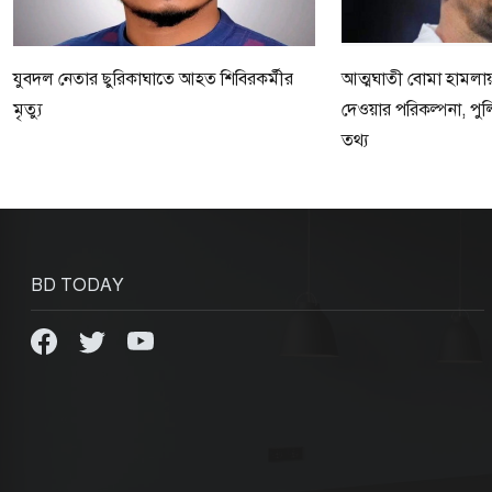
যুবদল নেতার ছুরিকাঘাতে আহত শিবিরকর্মীর
আত্মঘাতী বোমা হামলায়
মৃত্যু
দেওয়ার পরিকল্পনা, পু
তথ্য
BD TODAY