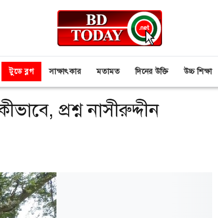
টুডে ব্লগ
সাক্ষাৎকার
মতামত
দিনের উক্তি
উচ্চ শিক্ষা
াবে, প্রশ্ন নাসীরুদ্দীন