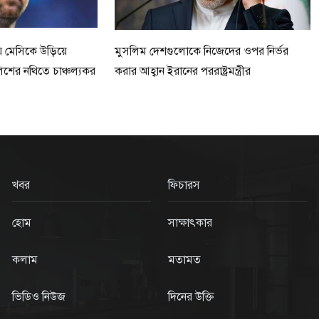
 মেসিকে উড়িয়ে
মুসলিম দেশগুলোকে নিজেদের ওপর নির্ভর
লিশের নথিতে চাঞ্চল্যকর
করার আহ্বান ইরানের পররাষ্ট্রমন্ত্রীর
খবর
ফিচারস
হোম
সাক্ষাৎকার
কলাম
মতামত
ভিডিও নিউজ
দিনের উক্তি