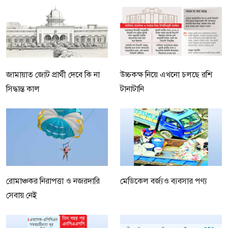
জামায়াত জোট প্রার্থী দেবে কি না
উচ্চকক্ষ নিয়ে এখনো চলছে রশি
সিদ্ধান্ত কাল
টানাটানি
রোমাঞ্চকর নিরাপত্তা ও নজরদারি
মেডিকেল বর্জ্যও ব্যবসার পণ্য
সেবায় নেই