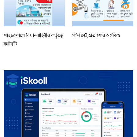
শাহজালালে বিমানবাহিনীর কর্তৃত্বে
পানি নেই প্রত্যাশার অর্ধেকও
কাটছাঁট