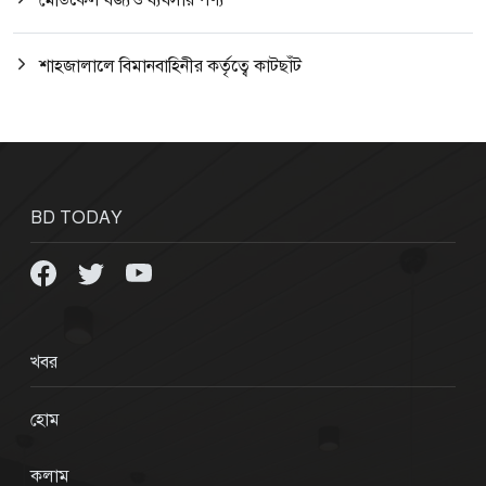
শাহজালালে বিমানবাহিনীর কর্তৃত্বে কাটছাঁট
BD TODAY
খবর
হোম
কলাম