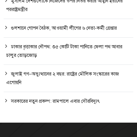
মুসলিম দেশগুলোকে নিজেদের ওপর নির্ভর করার আহ্বান ইরানের
পররাষ্ট্রমন্ত্রীর
গুলশানে গোপন বৈঠক, আওয়ামী লীগের ৬ নেতা-কর্মী গ্রেপ্তার
ঢাকার বৃত্তাকার নৌপথ: ৩৫ কোটি টাকা পানিতে ফেলা পথ আবার
চালুর তোড়জোড়
জুলাই গণ–অভ্যুত্থানের ২ বছর: রাষ্ট্রের মৌলিক সংস্কারের কাজ
এগোয়নি
সরকারের নতুন প্রকল্প: রামপালে এবার সৌরবিদ্যুৎ