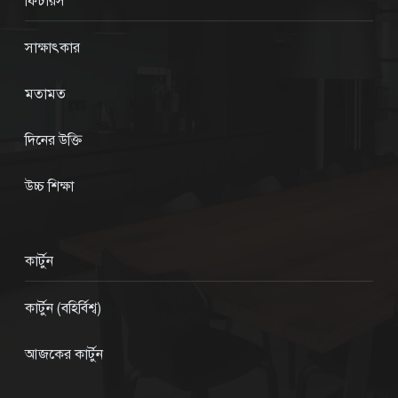
ফিচারস
সাক্ষাৎকার
মতামত
দিনের উক্তি
উচ্চ শিক্ষা
কার্টুন
কার্টুন (বহির্বিশ্ব)
আজকের কার্টুন