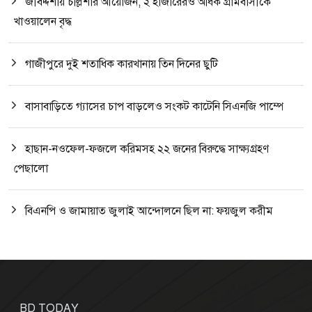
জীবদ্দশায় চল্লিশার আয়োজন, ২ হাজারেরও অধিক গ্রামবাসীকে
খাওয়ালেন বৃদ্ধ
গাজীপুরে দুই শতাধিক কারখানায় তিন দিনের ছুটি
বাসাবাড়িতে গ্যাসের চাপ বাড়লেও সংকট কাটেনি সিএনজি পাম্পে
হাছান-নওফেল-ফজলে করিমসহ ২২ জনের বিরুদ্ধে সাক্ষ্যগ্রহণ
পেছালো
বিএনপি ও জামায়াত জুলাই আন্দোলনে ছিল না: ফয়জুল করীম
BD TODAY