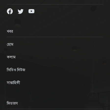
খবর
হোম
কলাম
ভিডিও নিউজ
সাপ্তাহিকী
ফিচারস