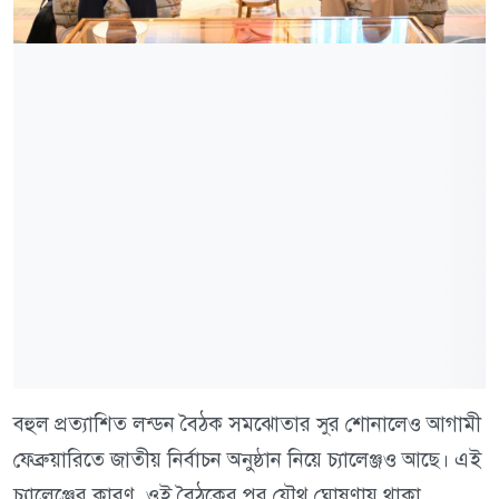
বহুল প্রত্যাশিত লন্ডন বৈঠক সমঝোতার সুর শোনালেও আগামী
ফেব্রুয়ারিতে জাতীয় নির্বাচন অনুষ্ঠান নিয়ে চ্যালেঞ্জও আছে। এই
চ্যালেঞ্জের কারণ, ওই বৈঠকের পর যৌথ ঘোষণায় থাকা