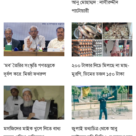
আনু মোহাম্মদ : নাসীরুদ্দীন
পাটোয়ারী
‘মব’ তৈরির সংস্কৃতি গণতন্ত্রকে
২০০ টাকার নিচে মিলছে না মাছ-
দুর্বল করে: মির্জা ফখরুল
মুরগি, ডিমের ডজন ১৫০ টাকা
মসজিদের মাইক খুলে নিতে বাধ্য
জুলাই তথ্যচিত্র থেকে আবু