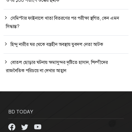
ওপর ১০০ শতাংশ শুল্কের হুমকি
সেমিস্টার ফাইনালে খাতা বিতরণের পর পরীক্ষা স্থগিত, কেন এমন
সিদ্ধান্ত?
হিন্দু নারীর ঘর থেকে বস্ত্রহীন অবস্থায় যুবদল নেতা আটক
বোতল ছোড়ার ঘটনায় ক্ষমাসুন্দর দৃষ্টিতে হাসান, শিল্পীদের
রাজনৈতিক পরিচয়ে না দেখার আহ্বান
BD TODAY