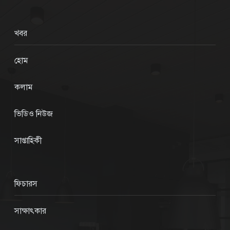
খবর
হোম
কলাম
ভিডিও নিউজ
সাপ্তাহিকী
ফিচারস
সাক্ষাৎকার