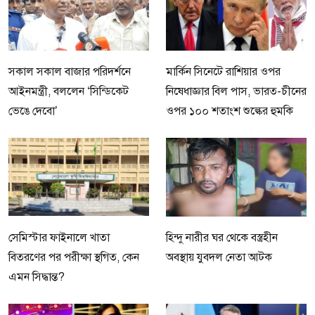
সকাল সকাল বাজার পরিদর্শনে
মার্কিন সিনেটে রাশিয়ার ওপর
আইনমন্ত্রী, বললেন ‘সিন্ডিকেট
নিষেধাজ্ঞার বিল পাস, ভারত-চীনের
ভেঙে দেবো’
ওপর ১০০ শতাংশ শুল্কের হুমকি
সেমিস্টার ফাইনালে খাতা
হিন্দু নারীর ঘর থেকে বস্ত্রহীন
বিতরণের পর পরীক্ষা স্থগিত, কেন
অবস্থায় যুবদল নেতা আটক
এমন সিদ্ধান্ত?