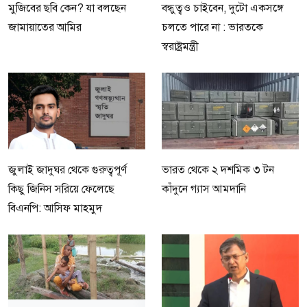
মুজিবের ছবি কেন? যা বলছেন
বন্ধুত্বও চাইবেন, দুটো একসঙ্গে
জামায়াতের আমির
চলতে পারে না : ভারতকে
স্বরাষ্ট্রমন্ত্রী
জুলাই জাদুঘর থেকে গুরুত্বপূর্ণ
ভারত থেকে ২ দশমিক ৩ টন
কিছু জিনিস সরিয়ে ফেলেছে
কাঁদুনে গ্যাস আমদানি
বিএনপি: আসিফ মাহমুদ