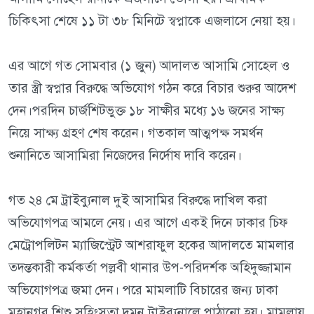
চিকিৎসা শেষে ১১ টা ৩৮ মিনিটে স্বপ্নাকে এজলাসে নেয়া হয়।
এর আগে গত সোমবার (১ জুন) আদালত আসামি সোহেল ও
তার স্ত্রী স্বপ্নার বিরুদ্ধে অভিযোগ গঠন করে বিচার শুরুর আদেশ
দেন।পরদিন চার্জশিটভুক্ত ১৮ সাক্ষীর মধ্যে ১৬ জনের সাক্ষ্য
নিয়ে সাক্ষ্য গ্রহণ শেষ করেন। গতকাল আত্মপক্ষ সমর্থন
শুনানিতে আসামিরা নিজেদের নির্দোষ দাবি করেন।
গত ২৪ মে ট্রাইব্যুনাল দুই আসামির বিরুদ্ধে দাখিল করা
অভিযোগপত্র আমলে নেয়। এর আগে একই দিনে ঢাকার চিফ
মেট্রোপলিটন ম্যাজিস্ট্রেট আশরাফুল হকের আদালতে মামলার
তদন্তকারী কর্মকর্তা পল্লবী থানার উপ-পরিদর্শক অহিদুজ্জামান
অভিযোগপত্র জমা দেন। পরে মামলাটি বিচারের জন্য ঢাকা
মহানগর শিশু সহিংসতা দমন ট্রাইব্যুনালে পাঠানো হয়। মামলায়