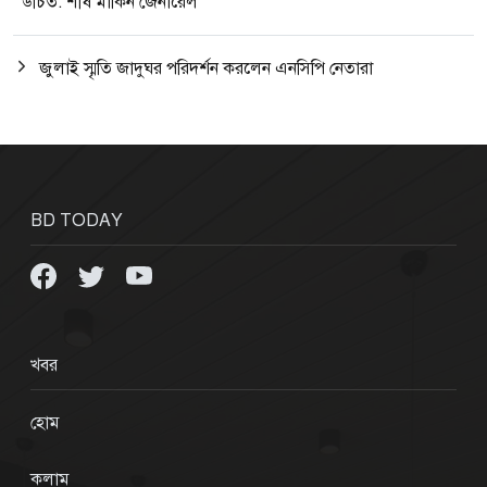
উচিত: শীর্ষ মার্কিন জেনারেল
জুলাই স্মৃতি জাদুঘর পরিদর্শন করলেন এনসিপি নেতারা
BD TODAY
খবর
হোম
কলাম