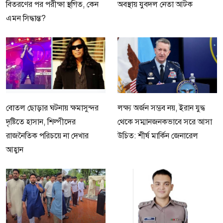
বিতরণের পর পরীক্ষা স্থগিত, কেন
অবস্থায় যুবদল নেতা আটক
এমন সিদ্ধান্ত?
বোতল ছোড়ার ঘটনায় ক্ষমাসুন্দর
লক্ষ্য অর্জন সম্ভব নয়, ইরান যুদ্ধ
দৃষ্টিতে হাসান, শিল্পীদের
থেকে সম্মানজনকভাবে সরে আসা
রাজনৈতিক পরিচয়ে না দেখার
উচিত: শীর্ষ মার্কিন জেনারেল
আহ্বান