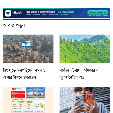
আরও পড়ুন
বিশ্বজুড়ে উগ্রপন্থিদের ক্ষমতায়
পার্বত্য চট্টগ্রাম : অধিকার ও
আনার মিশনে ইসরাইল
ভূরাজনৈতিক অস্ত্র