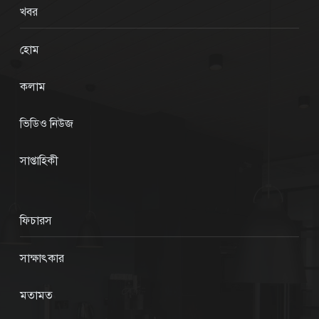
খবর
হোম
কলাম
ভিডিও নিউজ
সাপ্তাহিকী
ফিচারস
সাক্ষাৎকার
মতামত