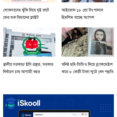
লোকসানের ঝুঁকি নিয়ে দুই রুটে
আইফোন ১৮ প্রো উৎপাদনে
ফের শুরু বিমানের ফ্লাইট
হিমশিম খাচ্ছে অ্যাপল
স্থানীয় সরকার/ ইসি প্রস্তুত, সরকার
ঘনিষ্ঠ ছবি-ভিডিও দিয়ে ব্ল্যাকমেইল
নির্বাচন চায় আগামী বছর
করে ৮ কোটি টাকা লুটে নেন পল্লভি