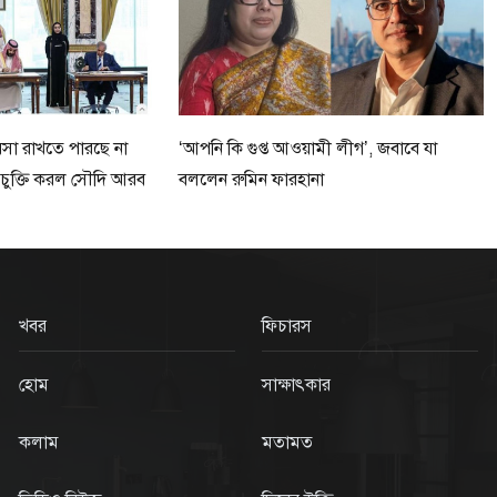
ভরসা রাখতে পারছে না
‘আপনি কি গুপ্ত আওয়ামী লীগ’, জবাবে যা
ষা চুক্তি করল সৌদি আরব
বললেন রুমিন ফারহানা
খবর
ফিচারস
হোম
সাক্ষাৎকার
কলাম
মতামত