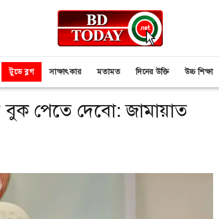
টুডে ব্লগ
সাক্ষাৎকার
মতামত
দিনের উক্তি
উচ্চ শিক্ষা
নে বুক পেতে দেবো: জামায়াত