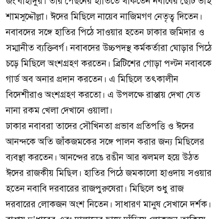
জং বাহাদুর। তার পেছনের হাতিতে থাকতেন নবাবের ছোট ভাই
শামসুদ্দৌল্লা। ঈদের মিছিলে নায়েব নাজিমগণ নেতৃত্ব দিতেন।
নবাবদের সঙ্গে হাতির পিঠে সাওয়ার হতেন ঢাকার জমিদার ও
সম্মানীত ব্যক্তিবর্গ। নবাবদের উচ্চপদস্থ কর্মকর্তারা ঘোড়ার পিঠে
চড়ে মিছিলে অংশগ্রহণ করতেন। ব্রিটিশের গোড়া পল্টন নবাবকে
গার্ড অব অনার প্রদান করতেন। এ মিছিলে তৎকালীন
বিদেশীরাও অংশগ্রহণ করতো। এ উপলক্ষে রাস্তায় দেখা যেত
নানা রকম খেলা দেখানে ওয়ালা।
ঢাকার নবাবরা তাদের সৌখিনতা প্রভাব প্রতিপত্তি ও ঈদের
আনন্দকে অতি জাঁকজমকের সঙ্গে পালন করার জন্য মিছিলের
ব্যবস্থা করতেন। আনন্দের রঙে রঙীন আর ঝলমল হয়ে উঠত
ঈদের রাজকীয় মিছিল। হাতির পিঠে জমকালো হাওদায় সওয়ার
হতেন নবাবি দরবারের রাজপুরুষেরা। মিছিলে শুধু রাজ
দরবারের লোকজন অংশ নিতেন। সাধারণ মানুষ সেখানে দর্শক।