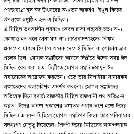
জন্মাষ্টমী মিছিল উদযাপিত হতো। ঈদের মিছিল বা আনন্দ
শোভাযাত্রা হল ঈদ উৎসবের অন্যতম আকর্ষণ। ঈদুল ফিতর
উপলক্ষে অনুষ্ঠিত হত এ মিছিল।
এ মিছিল তৎকালীন পূর্ববঙ্গে কেবল ঢাকা শহরেই হত। অন্য
কোথাও হত বলে জানা যায় না। রাজাবাদশাহদের বিক্রম
প্রকাশের মাধ্যম হিসাবে অনেক দেশেই মিছিল বা শোভাযাত্রার
প্রচলন ছিল। মোগল সম্রাটদের আমলে দিল্লীতে ঈদের সময় ঈদ
মিছিল বের করা হত। দিল্লীতে মোগল সম্রাট হুমায়ুন ঈদ
সমারোহের আয়োজন করতেন। এতে তার সিপাহীরা নানারকম
লক্ষ্যভেদের কলাকৌশল প্রদর্শন করতো। মোগল সম্রাটদের
অভিষেক দিনে বণার্ঢ্য রাজকীয় মিছিল রাজধানী পথ অতিক্রম
করত। ঈদের আনন্দ প্রকাশের অন্যতম প্রধান অংশ হচ্ছে ঈদের
মিছিল। এসকল মিছিলে মোগল সম্রাটগণ কিংবা তার পরিবারের
সদস্যগণ নেতৃত্ব দিয়েছেন। শিল্পী ঈদের মিছিলের আনন্দদায়ক