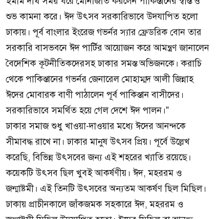
ইমাম দীর্ঘ সময় ধরে মোনাজাত করলেন পাকিস্তানের স্বস্তি ও
শুভ কামনা করে। ঈদ উৎসব সরকারিভাবে উদযাপিত হলো
ঢাকায়। পূর্ব বাংলার ইংরেজ গভর্নর স্যার ফ্রেডরিক বোন তার
সরকারি বাসভবনে ঈদ পার্টির আয়োজন করে আমন্ত্রণ জানালেন
বৈদেশিক কূটনীতিকদেরসহ ঢাকার সমস্ত অভিজনকে। করাচি
থেকে পাকিস্তানের গভর্নর জেনারেল মোহাম্মদ আলী জিন্নাহ
ঈদের মোবারক বাণী পাঠালেন পূর্ব পাকিস্তান বাসীদের।
সরকারিভাবে সমর্থিত হয়ে গেল দেশে ঈদ পালন।"
ঢাকার সমাজ শুধু খাওয়া-দাওয়ার মধ্যে ঈদের আনন্দকে
সীমাবদ্ধ রাখে না। ঢাকার মানুষ উৎসব প্রিয়। পূর্বে উল্লেখ
করেছি, বিভিন্ন উৎসবের জন্য এই শহরের খ্যাতি রয়েছে।
কয়েকটি উৎসব ছিল খুবই আকর্ষণীয়। ঈদ, মহররম ও
জন্মাষ্টমী। এই তিনটি উৎসবের অন্যতম আকর্ষণ ছিল মিছিল।
ঢাকায় প্রাচীনকালে জাঁকজমক সহকারে ঈদ, মহররম ও