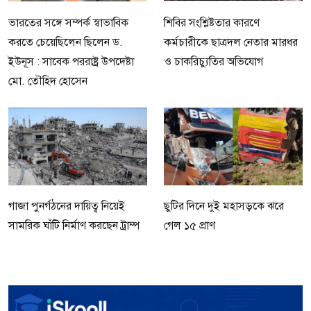
ভারতের সঙ্গে সম্পর্ক স্বাভাবিক
শিবির সংশ্লিষ্টতার কারণে
করতে চেয়েছিলেন ছিলেন ড.
কর্মচারীকে ছাত্রদল নেতার মারধর
ইউনূস : সাবেক পররাষ্ট্র উপদেষ্টা
ও চাকরিচ্যুতির অভিযোগ
মো. তৌহিদ হোসেন
গাজা পুনর্গঠনের দায়িত্ব নিয়েই
ছুটির দিনে দুই মহাসড়কে ঝরে
সামরিক ঘাঁটি নির্মাণ করছেন ট্রাম্প
গেল ১৫ প্রাণ