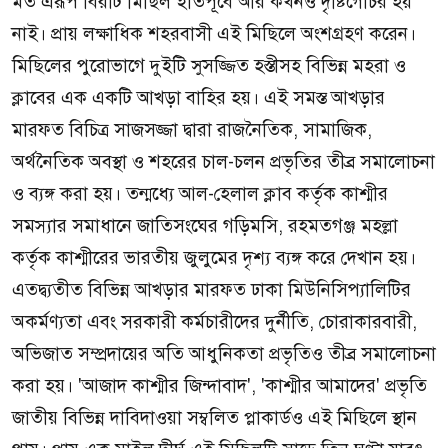
মত এরূপ বিরাট মিছিল ইতিপূর্বে আর কখনও দৃষ্টিগোচর হয়
নাই। প্রায় লক্ষাধিক শহরবাসী এই মিছিলে অংশগ্রহণ করেন।
মিছিলের পুরোভাগে দুইটি সুসজ্জিত হস্তীসহ বিভিন্ন মহরা ও
ক্লাবের এক একটি আখড়া বাহির হয়। এই সমস্ত আখড়ার
মারফত বিচিত্র সাজসজ্জা দ্বারা রাজনৈতিক, সামাজিক,
অর্থনৈতিক অবস্থা ও শহরের চাল-চলন প্রভৃতির তীব্র সমালোচনা
ও ব্যঙ্গ করা হয়। তন্মধ্যে আল-হেলাল ক্লাব কর্তৃক কাশ্মীর
সমস্যার সমাধানে জাতিসংঘের গড়িমসি, রহমতগঞ্জ মহল্লা
কর্তৃক কাশ্মীরের ভারতীয় জুলুমের দৃশ্য ব্যঙ্গ করে দেখান হয়।
এতদ্ব্যতীত বিভিন্ন আখড়ার মারফত ঢাকা মিউনিসিপ্যালিটির
অকর্মণ্যতা এবং সরকারী কর্মচারীদের দুর্নীতি, চোরাকারবারী,
অভিজাত সম্প্রদায়ের অতি আধুনিকতা প্রভৃতিও তীব্র সমালোচনা
করা হয়। 'আজাদ কাশ্মীর জিন্দাবাদ', 'কাশ্মীর আমাদের' প্রভৃতি
জাতীয় বিভিন্ন দাবিদাওয়া সম্বলিত প্লাকার্ডও এই মিছিলে স্থান