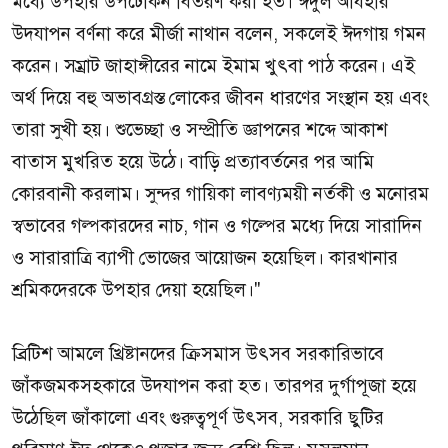
মধ্যে উপহার উপঢৌকন বিতরণ করা হত। ঈদুল আযহার
উদযাপন বর্ণনা করে মীর্জা নাথান বলেন, সকলেই ঈদগায় গমন
করেন। সম্রাট জাহাঙ্গীরের নামে ইমাম খুৎবা পাঠ করেন। এই
অর্থ দিয়ে বহু অভাবগ্রস্ত লোকের জীবন ধারণের সংস্থান হয় এবং
তারা সুখী হয়। শুভেচ্ছা ও সম্প্রীতি জ্ঞাপনের শব্দে আকাশ
বাতাস মুখরিত হয়ে উঠে। বাড়ি প্রত্যাবর্তনের পর আমি
কোরবানী করলাম। সুন্দর গায়িকা লাবণ্যময়ী নর্তকী ও মনোরম
স্বভাবের গল্পকারদের নাচ, গান ও গল্পের মধ্যে দিয়ে সারাদিন
ও সারারাত্রি ব্যাপী ভোজের আয়োজন হয়েছিল। কারখানার
শ্রমিকদেরকে উপহার দেয়া হয়েছিল।"
ব্রিটিশ আমলে খ্রিষ্টানদের ক্রিসমাস উৎসব সরকারিভাবে
জাঁকজমকসহকারে উদযাপন করা হত। তারপর দুর্গাপূজা হয়ে
উঠেছিল জাঁকালো এবং গুরুত্বপূর্ণ উৎসব, সরকারি ছুটির