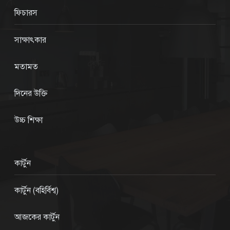
ফিচারস
সাক্ষাৎকার
মতামত
দিনের উক্তি
উচ্চ শিক্ষা
কার্টুন
কার্টুন (বহির্বিশ্ব)
আজকের কার্টুন