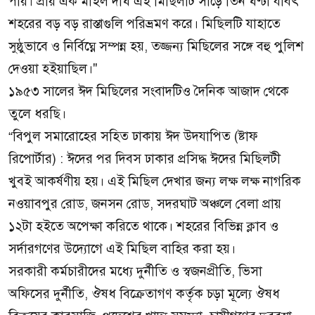
পায়। প্রায় এক মাইল দীর্ঘ এই মিছিলটি সাড়ে তিন ঘণ্টা যাবৎ
শহরের বড় বড় রাস্তাগুলি পরিভ্রমণ করে। মিছিলটি যাহাতে
সুষ্ঠুভাবে ও নির্বিঘ্নে সম্পন্ন হয়, তজ্জন্য মিছিলের সঙ্গে বহু পুলিশ
দেওয়া হইয়াছিল।"
১৯৫৩ সালের ঈদ মিছিলের সংবাদটিও দৈনিক আজাদ থেকে
তুলে ধরছি।
“বিপুল সমারোহের সহিত ঢাকায় ঈদ উদযাপিত (ষ্টাফ
রিপোর্টার) : ঈদের পর দিবস ঢাকার প্রসিদ্ধ ঈদের মিছিলটী
খুবই আকর্ষণীয় হয়। এই মিছিল দেখার জন্য লক্ষ লক্ষ নাগরিক
নওয়াবপুর রোড, জনসন রোড, সদরঘাট অঞ্চলে বেলা প্রায়
১২টা হইতে অপেক্ষা করিতে থাকে। শহরের বিভিন্ন ক্লাব ও
সর্দারগণের উদ্যোগে এই মিছিল বাহির করা হয়।
সরকারী কর্মচারীদের মধ্যে দুর্নীতি ও স্বজনপ্রীতি, ভিসা
অফিসের দুর্নীতি, ঔষধ বিক্রেতাগণ কর্তৃক চড়া মূল্যে ঔষধ