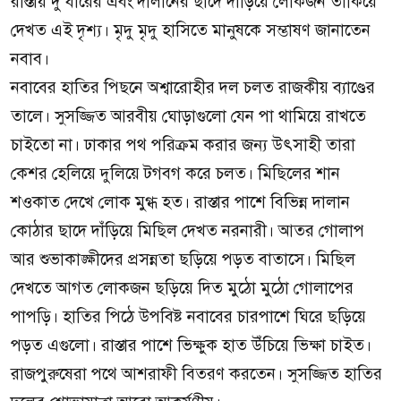
রাস্তায় দু'ধারের এবং দালানের ছাদে দাঁড়িয়ে লোকজন তাকিয়ে
দেখত এই দৃশ্য। মৃদু মৃদু হাসিতে মানুষকে সম্ভাষণ জানাতেন
নবাব।
নবাবের হাতির পিছনে অশ্বারোহীর দল চলত রাজকীয় ব্যাণ্ডের
তালে। সুসজ্জিত আরবীয় ঘোড়াগুলো যেন পা থামিয়ে রাখতে
চাইতো না। ঢাকার পথ পরিক্রম করার জন্য উৎসাহী তারা
কেশর হেলিয়ে দুলিয়ে টগবগ করে চলত। মিছিলের শান
শওকাত দেখে লোক মুগ্ধ হত। রাস্তার পাশে বিভিন্ন দালান
কোঠার ছাদে দাঁড়িয়ে মিছিল দেখত নরনারী। আতর গোলাপ
আর শুভাকাঙ্ক্ষীদের প্রসন্নতা ছড়িয়ে পড়ত বাতাসে। মিছিল
দেখতে আগত লোকজন ছড়িয়ে দিত মুঠো মুঠো গোলাপের
পাপড়ি। হাতির পিঠে উপবিষ্ট নবাবের চারপাশে ঘিরে ছড়িয়ে
পড়ত এগুলো। রাস্তার পাশে ভিক্ষুক হাত উঁচিয়ে ভিক্ষা চাইত।
রাজপুরুষেরা পথে আশরাফী বিতরণ করতেন। সুসজ্জিত হাতির