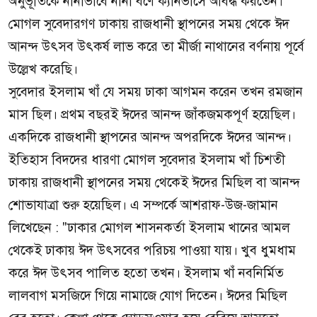
অনুভূতিকে নানাভাবে নানা বর্ণে ক্যানভাসে আবদ্ধ করতেন।
মোগল সুবেদারগণ ঢাকায় রাজধানী স্থাপনের সময় থেকে ঈদ
আনন্দ উৎসব উৎকর্ষ লাভ করে তা মীর্জা নাথানের বর্ণনায় পূর্বে
উল্লেখ করেছি।
সুবেদার ইসলাম খাঁ যে সময় ঢাকা আগমন করেন তখন রমজান
মাস ছিল। প্রথম বছরই ঈদের আনন্দ জাঁকজমকপূর্ণ হয়েছিল।
একদিকে রাজধানী স্থাপনের আনন্দ অপরদিকে ঈদের আনন্দ।
ইতিহাস বিদদের ধারণা মোগল সুবেদার ইসলাম খাঁ চিশতী
ঢাকায় রাজধানী স্থাপনের সময় থেকেই ঈদের মিছিল বা আনন্দ
শোভাযাত্রা শুরু হয়েছিল। এ সম্পর্কে আশরাফ-উজ-জামান
লিখেছেন : "ঢাকার মোগল শাসনকর্তা ইসলাম খানের আমল
থেকেই ঢাকায় ঈদ উৎসবের পরিচয় পাওয়া যায়। খুব ধুমধাম
করে ঈদ উৎসব পালিত হতো তখন। ইসলাম খাঁ নবনির্মিত
লালবাগ মসজিদে গিয়ে নামাজে যোগ দিতেন। ঈদের মিছিল