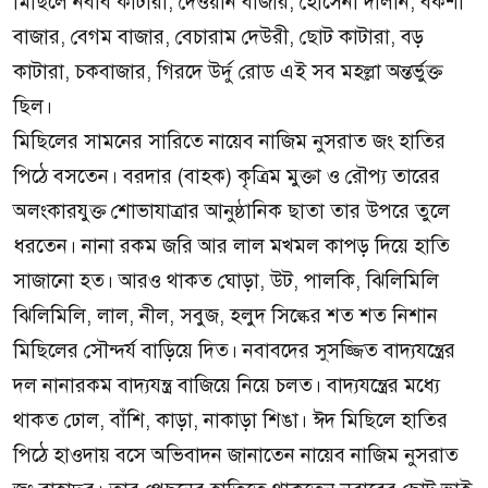
মিছিলে নবাব কাটারা, দেওয়ান বাজার, হোসেনী দালান, বকশী
বাজার, বেগম বাজার, বেচারাম দেউরী, ছোট কাটারা, বড়
কাটারা, চকবাজার, গিরদে উর্দু রোড এই সব মহল্লা অন্তর্ভুক্ত
ছিল।
মিছিলের সামনের সারিতে নায়েব নাজিম নুসরাত জং হাতির
পিঠে বসতেন। বরদার (বাহক) কৃত্রিম মুক্তা ও রৌপ্য তারের
অলংকারযুক্ত শোভাযাত্রার আনুষ্ঠানিক ছাতা তার উপরে তুলে
ধরতেন। নানা রকম জরি আর লাল মখমল কাপড় দিয়ে হাতি
সাজানো হত। আরও থাকত ঘোড়া, উট, পালকি, ঝিলিমিলি
ঝিলিমিলি, লাল, নীল, সবুজ, হলুদ সিল্কের শত শত নিশান
মিছিলের সৌন্দর্য বাড়িয়ে দিত। নবাবদের সুসজ্জিত বাদ্যযন্ত্রের
দল নানারকম বাদ্যযন্ত্র বাজিয়ে নিয়ে চলত। বাদ্যযন্ত্রের মধ্যে
থাকত ঢোল, বাঁশি, কাড়া, নাকাড়া শিঙা। ঈদ মিছিলে হাতির
পিঠে হাওদায় বসে অভিবাদন জানাতেন নায়েব নাজিম নুসরাত