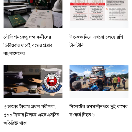
সৌদি গমনেচ্ছু দক্ষ কর্মীদের
উচ্চকক্ষ নিয়ে এখনো চলছে রশি
দ্বিতীয়বার যাচাই বন্ধের প্রস্তাব
টানাটানি
বাংলাদেশের
৫ হাজার টাকায় প্রধান পরীক্ষক,
সিলেটের ওসমানীনগরে দুই বাসের
৫০০ টাকায় মিলছে এইচএসসির
সংঘর্ষে নিহত ৮
অতিরিক্ত খাতা