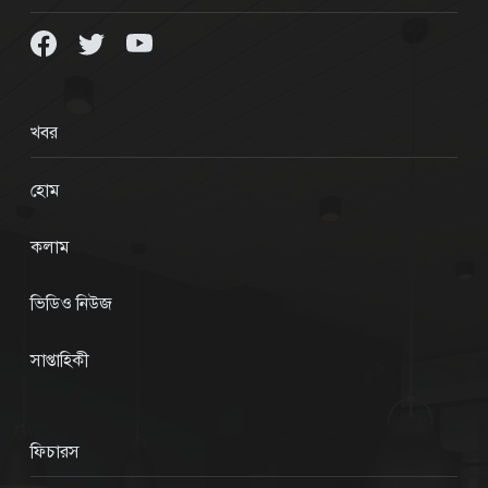
খবর
হোম
কলাম
ভিডিও নিউজ
সাপ্তাহিকী
ফিচারস