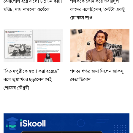
বেনাপোল হয়ে এলো ৮০ টন কাঁচা
পলককে ফোন করে ওবায়দুল
মরিচ, দাম নামলো অর্ধেকে
কাদের বলেছিলেন, ‘নেটটা একটু
স্লো করে দাও’
"বিক্রমপুরীকে হত্যা করা হয়েছে"
পদত্যাগপত্র জমা দিলেন জাকসু
বলে ভুয়া খবর ছড়ালেন সেই
নেতা জিসান
শোয়েব চৌধুরী