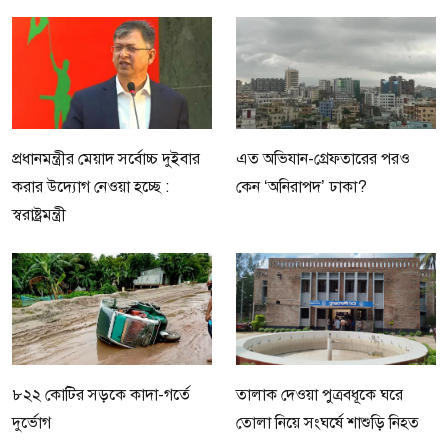
প্রধানমন্ত্রীর মেয়াদ সর্বোচ্চ দুইবার
এত অভিযান-গ্রেফতারের পরও
করার উদ্যোগ নেওয়া হচ্ছে :
কেন ‘অনিরাপদ’ ঢাকা?
স্বরাষ্ট্রমন্ত্রী
৮২২ কোটির সড়কে কাদা-গর্তে
তালাক দেওয়া পুত্রবধূকে ঘরে
দুর্ভোগ
তোলা নিয়ে সংঘর্ষে শাশুড়ি নিহত