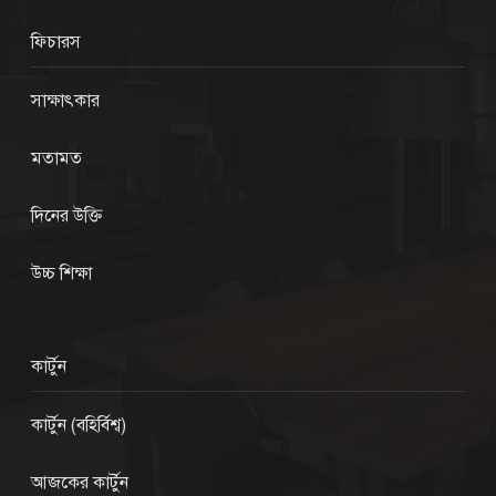
ফিচারস
সাক্ষাৎকার
মতামত
দিনের উক্তি
উচ্চ শিক্ষা
কার্টুন
কার্টুন (বহির্বিশ্ব)
আজকের কার্টুন