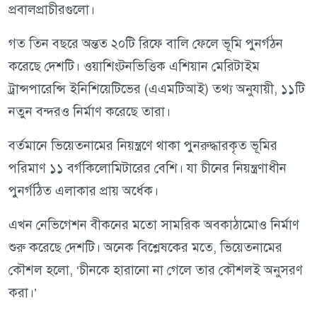
প্রবালপ্রাচীরগুলো।
গত তিন বছরে অন্তত ২০টি রিফে বালি ফেলে ভূমি পুনর্গঠন
করেছে দেশটি। ওয়াশিংটনভিত্তিক এশিয়ান মেরিটাইম
ট্রান্সপারেন্সি ইনিশিয়েটিভের (এএমটিআই) তথ্য অনুযায়ী, ১১টি
নতুন বন্দরও নির্মাণ করেছে তারা।
বর্তমানে ভিয়েতনামের নিয়ন্ত্রণে থাকা পুনরুদ্ধারকৃত ভূমির
পরিমাণ ১১ বর্গকিলোমিটারের বেশি। যা চীনের নিয়ন্ত্রণাধীন
পুনর্গঠিত এলাকার প্রায় অর্ধেক।
এখন নেভিগেশন বীকনের মতো সামরিক অবকাঠামোও নির্মাণ
শুরু করেছে দেশটি। অনেক বিশ্লেষকের মতে, ভিয়েতনামের
কৌশল হলো, ‘চীনকে হারানো না গেলে তার কৌশলই অনুসরণ
করা।’