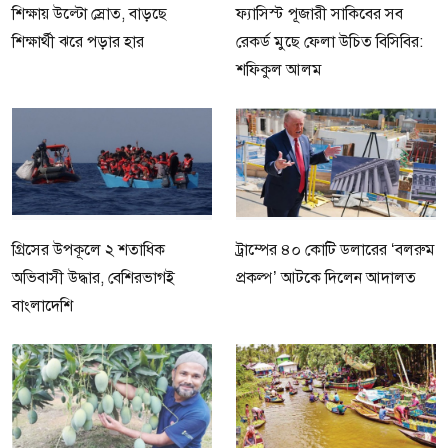
শিক্ষায় উল্টো স্রোত, বাড়ছে
ফ্যাসিস্ট পূজারী সাকিবের সব
শিক্ষার্থী ঝরে পড়ার হার
রেকর্ড মুছে ফেলা উচিত বিসিবির:
শফিকুল আলম
গ্রিসের উপকূলে ২ শতাধিক
ট্রাম্পের ৪০ কোটি ডলারের ‘বলরুম
অভিবাসী উদ্ধার, বেশিরভাগই
প্রকল্প’ আটকে দিলেন আদালত
বাংলাদেশি