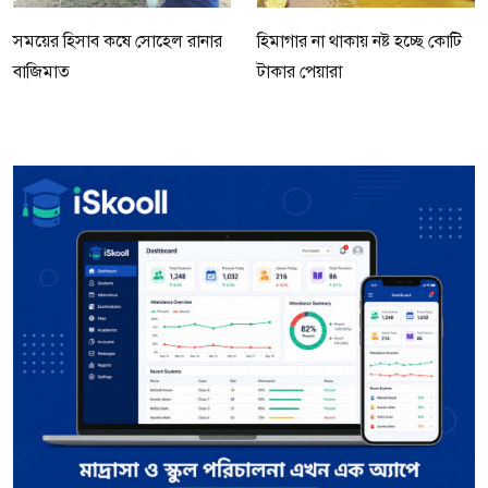
সময়ের হিসাব কষে সোহেল রানার
হিমাগার না থাকায় নষ্ট হচ্ছে কোটি
বাজিমাত
টাকার পেয়ারা