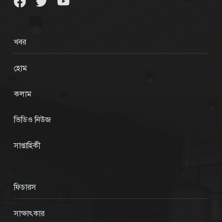
খবর
হোম
কলাম
ভিডিও নিউজ
সাপ্তাহিকী
ফিচারস
সাক্ষাৎকার