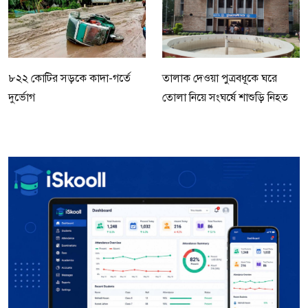
৮২২ কোটির সড়কে কাদা-গর্তে
তালাক দেওয়া পুত্রবধূকে ঘরে
দুর্ভোগ
তোলা নিয়ে সংঘর্ষে শাশুড়ি নিহত