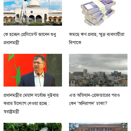
কে হচ্ছেন প্রেসিডেন্ট জানেন শুধু
কমছে ঋণ প্রবাহ, ক্ষুদ্র ব্যবসায়ীরা
প্রধানমন্ত্রী
বিপাকে
প্রধানমন্ত্রীর মেয়াদ সর্বোচ্চ দুইবার
এত অভিযান-গ্রেফতারের পরও
করার উদ্যোগ নেওয়া হচ্ছে :
কেন ‘অনিরাপদ’ ঢাকা?
স্বরাষ্ট্রমন্ত্রী