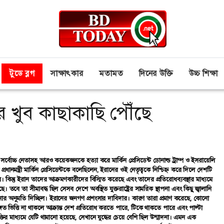
টুডে ব্লগ
সাক্ষাৎকার
মতামত
দিনের উক্তি
উচ্চ শিক্ষা
র খুব কাছাকাছি পৌঁছে
ে পারমাণবিক বোমা তৈরির পথ থেকে বিরত রাখা। ইরান ইউরেনিয়াম সমৃদ্ধকরণ ৩ দশমিক ৬৭ শতাংশে সীমাবদ্ধ রাখতে (যা অস্ত্রমান ৯০ শতাংশের অনেক নিচে), তাদের মজুদ প্রায় ৯৮ শতাংশ কমাতে, পারমাণবিক অবকাঠামো সংকুচিত করতে এবং আন্তর্জাতিক পারমাণবিক শক্তি সংস্থার (আইএইএ) কঠোর তদারকি মেনে নিতে সম্মত হয়েছিল। বিশেষজ্ঞরা এই চুক্তিকে ইতিহাসের ‘অন্যতম শক্তিশালী পরিদর্শন ব্যবস্থার’ একটি হিসেবে আখ্যা দিয়েছিলেন। এর বিনিময়ে ইরান নিষেধাজ্ঞা শিথিলকরণ এবং অর্থনৈতিক একীকরণের সুযোগ পাওয়ার কথা ছিল। জেসিপিওএ চুক্তিকে পারমাণবিক বিস্তার রোধে আধুনিক যুগের অন্যতম গুরুত্বপূর্ণ কূটনৈতিক প্রচেষ্টা হিসেবে বিবেচনা করা হয়। তবুও, জাতিসংঘ নিরাপত্তা পরিষদের সব স্থায়ী সদস্যের—যার মধ্যে যুক্তরাষ্ট্রের মিত্র যুক্তরাজ্য, ফ্রান্স ও জার্মানি এবং ন্যাটোর সদস্য, যারা নিজেরাও ইরানের পারমাণবিক অস্ত্র অর্জন চায় না—বছরের পর বছর সম্মিলিত প্রচেষ্টা শেষ পর্যন্ত তেমন ফলপ্রসূ হয়নি। ২০১৮ সালে প্রেসিডেন্ট নির্বাচিত হওয়ার পর ট্রাম্প চুক্তি থেকে সরে দাঁড়ান। তখন তিনি যুক্তি দেন, ওই চুক্তির শর্তগুলো যথেষ্ট কঠোর নয় এবং ইরান হয়তো ১০ বা ১৫ বছরের মধ্যে পারমাণবিক বোমা তৈরি করতে পারবে এবং এতে ইরানের ক্ষেপণাস্ত্র সক্ষমতা অন্তর্ভুক্ত ছিল না। এসব যুক্তি মূলত ইসরায়েলের ছিল, যুক্তরাষ্ট্রের নয়। কারণ ইসরায়েল সবসময়ই যেকোনো শান্তিপূর্ণ চুক্তির বিরোধিতা করেছে এবং ইরানের সঙ্গে দ্বন্দ্বপূর্ণ সম্পর্ক বজায় রাখতে চেয়েছে যাতে একদিন যুক্তরাষ্ট্র ইসরায়েলের ইচ্ছামতো পদক্ষেপ নেয়। চুক্তিটি সই হয়েছিল বারাক ওবামার আমলে এবং এই বিষয়টিও ট্রাম্পকে তা থেকে বের হওয়ার সিদ্ধান্ত নিতে প্রভাবিত করেছিল। ফলে যুক্তরাষ্ট্র পুনরায় নিষেধাজ্ঞা আরোপ করে। ইরানও ধীরে ধীরে চুক্তির শর্ত মানার জায়গা থেকে সরে আসে। পরিস্থিতি পুরোপুরি ইসরায়েলের অবস্থানের সঙ্গে সামঞ্জস্যপূর্ণ হয়ে যায়। ট্রাম্প প্রশাসন চাইলে চুক্তি থেকে সরে দাঁড়ানোর পরিবর্তে ইরানের সঙ্গে পুনরায় আলোচনা করার ওপর জোর দিতে পারত। কিন্তু ইসরায়েল তা চায়নি। ফলে শান্তিপূর্ণ সমাধানের একটি গুরুত্বপূর্ণ সুযোগ হারিয়ে যায়। এরপর থেকে ইসরায়েলের প্রভাবাধীন হওয়ায় যুক্তরাষ্ট্রের সঙ্গে ইরানের সম্পর্কের অবনতি আরও দ্রুত ঘটে এবং ইসরায়েলের সঙ্গে সহযোগিতা আরও ঘনিষ্ঠ হয়। ২০১৮ থেকে ২০১৯ সালের মধ্যে যুক্তরাষ্ট্র ইরানের ওপর কঠোর অর্থনৈতিক বিধিনিষেধ প্রয়োগ করে, যার লক্ষ্য ছিল তাদের অর্থনীতিকে পঙ্গু করে দেওয়া। ২০১৯ থেকে ২০২১ সালের মধ্যে যুক্তরাষ্ট্র পরোক্ষ সংঘাতে জড়িয়ে পড়ে, যা উভয় পক্ষকে সরাসরি সংঘাতের কাছাকাছি নিয়ে আসে। ২০২১ থেকে ২০২৫ সালের মধ্যে পারস্পরিক আস্থা পুরোপুরি ভেঙে পড়ে। ২০২৫ সালের ২২ জুন ইরানের ফোরদো, নাতাঞ্জ ও ইসফাহান পারমাণবিক স্থাপনায় বোমা হামলা চালায় যুক্তরাষ্ট্র। সেই সময় যুক্তরাষ্ট্র সরাসরি ইরানের বিরুদ্ধে ইসরায়েলি সামরিক আগ্রাসনে যোগ দেয়। তখন বলা হয়েছিল, তারা ইরানের পারমাণবিক সক্ষমতা ‘ধ্বংস’ করে দিয়েছে। সেই সময় বিভিন্ন বিধি-নিষেধের মাধ্যমে দেওয়া মার্কিন চাপ এবং ছায়া কার্যক্রম সরাসরি সংঘাতে রূপ নেয়। পেছন ফিরে দেখলে বলা যায়, এর পেছনের প্রকৃত কারণ ছিল—ইসরায়েল কখনোই চায়নি কোনো শান্তিপূর্ণ প্রক্রিয়া সফল হোক। এভাবে তারা সবসময় যুক্তরাষ্ট্রকে সামরিক পদক্ষেপের দিকে প্ররোচিত করতে পেরেছে। ৭ এপ্রিল প্রকাশিত ‘হাউ ট্রাম্প টুক দ্য ইউএস টু ওয়ার উইথ ইরান’ শীর্ষক একটি অত্যন্ত তাৎপর্যপূর্ণ প্রতিবেদনে দ্য নিউ ইয়র্ক টাইমস দেখিয়েছে, কীভাবে ১১ ফেব্রুয়ারি হোয়াইট হাউসে এক বৈঠকে ইসরায়েলি প্রধানমন্ত্রী বেনিয়ামিন নেতানিয়াহু প্রেসিডেন্ট ট্রাম্পকে ইরানের ওপর হামলা চালাতে রাজি করান। সেখানে তিনি এমন একটি পরিস্থিতি তুলে ধরেন, যেটিকে বৈঠকে উপস্থিত সিআইএ পরিচালক ‘প্রহসনমূলক’ ও মার্কিন পররাষ্ট্রমন্ত্রী মার্কো রুবিও ‘অর্থহীন’ বলে উল্লেখ করেন। ট্রাম্পের দলের অনেক সদস্যই যদিও ইসরায়েলি প্রধানমন্ত্রীর সেই বর্ণনায় সন্তুষ্ট হননি, তবুও তারা ইরানের ওপর হামলার বিরুদ্ধে অবস্থান নেননি বা প্রকাশ্যে কিছু বলেননি। ওই প্রতিবেদনে আরও বলা হয়েছে, ইসরায়েলের পক্ষ থেকে যুক্তি ছিল যে শুরুতেই ইরানের সর্বোচ্চ নেতা আয়াতুল্লাহ খামেনিসহ কয়েকজন শীর্ষ নেতাকে হত্যা করা হবে, যা একটি গণঅভ্যুত্থানের জন্ম দেবে এবং এর মাধ্যমে দেশটির শাসনব্যবস্থায় পরিবর্তন ঘটবে এবং ইরানের শেষ শাহের নির্বাসিত পুত্র রেজা পাহলভি ফিরে এসে ধর্মতান্ত্রিক পরবর্তী ইরানের নেতৃত্ব দেবেন। এই সময়ের মধ্যে যুক্তরাষ্ট্র ও ইসরায়েলি বাহিনী মিলে ইরানের সামরিক সক্ষমতা ধ্বংস করবে। এভাবে নেতানিয়াহু ও তার দল এমন একটি পরিস্থিতি তুলে ধরেন, যা প্রায় নিশ্চিত বিজয়ের ইঙ্গিত দেয়। প্রতিবেদনের তথ্য অনুযায়ী, ট্রাম্প তাৎক্ষণিকভাবে এতে সম্মতি দেননি। তবে উপস্থিত অন্যদের তুলনায় তিনি অনেক বেশি প্রভাবিত হয়েছিলেন। ২৮ ফেব্রুয়ারি ইরানের শীর্ষ নেতৃত্ব ও কমান্ড কাঠামোকে লক্ষ্য করে আকস্মিক হামলা চালানো হয়, নিহত হন আলি খামেনিসহ আরও কয়েকজন। এই হামলার বিষয়টি ‘ডিক্যাপিটেশন স্ট্রাইক’ হিসেবে পরিকল্পিত ছিল। এটি ছিল পূর্ণমাত্রার যুদ্ধের সূচনা। এই হামলা যখন চালানো হয়, তখন পারমাণবিক ইস্যুতে আলোচনা চলছিল এবং তা অগ্রগতির পথে ছিল বলে জানা যাচ্ছিল। সেই কারণে হামলাটি বিশ্বের কাছে বিস্ময়কর ও ব্যাখ্যাতীত হয়ে ওঠে। প্রথম ১২ ঘণ্টার মধ্যেই যুক্তরাষ্ট্র ও ইসরায়েল ৯০০টি বিমান হামলা চালায়। যখন বিশ্বের মনোযোগ ছিল ইরানে হামলার দিকে, ইসরায়েল তখন সেই সুযোগে লেবাননে হামলা চালায় এবং তখন থেকেই টানা বোমাবর্ষণ চালিয়ে যাচ্ছে। একইসঙ্গে ইসরায়েল ঘোষণা করে, বর্তমান যুদ্ধবিরতি ওই ছোট ও ঝুঁকিপূর্ণ দেশটির ক্ষেত্রে প্রযোজ্য নয়। প্রেসিডেন্ট ট্রাম্প আলোচনায় নেতানিয়াহুকে ঠিক কতটা প্রভাব বিস্তার করতে দেবেন এবং কতদিন তিনি ইসরায়েলকে তাদের নিজস্ব উচ্চাকাঙ্ক্ষার জন্য যুক্তরাষ্ট্রকে একটি ‘গুটি’ হিসেবে ব্যবহার করতে দেবেন, তা বর্তমা