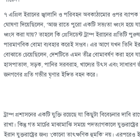
৭ এপ্রিল ইরানের জ্বালানি ও পরিবহন অবকাঠামোর ওপর ব্যাপক হা
ঘোষণা দিয়েছিলেন, ‘আজ রাতে পুরো একটি সভ্যতা ধ্বংস হয়ে য
ধ্বংস করা যায়? তাহলে কি প্রেসিডেন্ট ট্রাম্প ইরানের প্রতিটি 
পারমাণবিক বোমা ব্যবহার করেই সম্ভব। এর আগে যখন তিনি ইরানকে
বোঝাতে চেয়েছিলেন, দেশটিতে এমন তীব্র বোমাবর্ষণ করা হবে য
হাসপাতাল, সড়ক, পানির সরবরাহ, খাদ্যের উৎস এবং সাধারণ
জনগণের প্রতি গভীর ঘৃণার ইঙ্গিত বহন করে।
ট্রাম্প প্রশাসনের একটি যুক্তি রয়েছে যা কিছুটা বিবেচনার দাব
রাখা। কিন্তু গত মার্চের মাঝামাঝি সময়ে পদত্যাগকালে যুক্তরাষ্ট্রের 
ইরান যুক্তরাষ্ট্রের জন্য ‘কোনো তাৎক্ষণিক হুমকি’ নয়। এরপরেও 