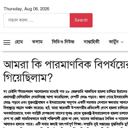
Thursday, Aug 06, 2026
হোম
কলাম
ভিডিও নিউজ
সাপ্তাহিকী
কার্টুন
আমরা কি পারমাণবিক বিপর্যয়ে
গিয়েছিলাম?
দ্য ডেইলি স্টারচলমান আলোচনার মধ্যেই গত ২৮ ফেব্রুয়ারি আকস্মিক হামলা চালিয়ে ইরানের সর্বোচ্চ নেতাসহ আরও কয়েকজনকে হত্যা করে মার্কিন প্রেসিডেন্ট ডোনাল্ড ট্রাম্প ও ইসরায়েলি প্রধানমন্ত্রী বেনিয়ামিন নেতানিয়াহু আশা করেছিলেন, দেশটি ভেঙে পড়বে। জানা গেছে ইসরায়েলি প্রধানমন্ত্রী মার্কিন প্রেসিডেন্টকে বলেছিলেন, ইরানের ওই নেতৃত্বকে নিশ্চিহ্ন করে দিলে দেশটি ভেঙে পড়বে এবং যুক্তরাষ্ট্রবান্ধব ও ইসরায়েলের অনুগত একটি সরকার সেখানে ক্ষমতায় আসবে। কিন্তু ইরান তাদের আক্রমণকারীদের বিস্মিত করেছে এবং তাদের প্রতিরোধব্যবস্থার মাধ্যমে বিশ্বজুড়ে সম্মান অর্জন করেছে। হ্যাঁ, তারা কয়েকটি উপসাগরীয় প্রতিবেশী দেশে হামলা চালিয়েছে। তবে তা সীমাবদ্ধ ছিল সেসব দেশে অবস্থিত যুক্তরাষ্ট্রের সামরিক স্থাপনা এবং কিছু জ্বালানি অবকাঠামোতে, যখন সংশ্লিষ্ট দেশগুলো তাদের ভূখণ্ড থেকে যুক্তরাষ্ট্র-ইসরায়েলকে হামলা চালানোর অনুমতি দিচ্ছিল। ইরানের জনগণ প্রশংসার দাবিদার। কারণ তারা প্রমাণ করেছে, কোনো দেশ বা জোট সামরিকভাবে যতই শক্তিশালী হোক না কেন, তাদের কর্মকাণ্ডের নৈতিক ও ন্যায়সঙ্গত ভিত্তি না থাকলে আক্রান্ত দেশ প্রতিরোধ করতে পারে, টিকে থাকতে পারে এবং পাল্টা আঘাতও হানতে পারে। এটি সবার জন্যই তাৎপর্যপূর্ণ শিক্ষা। সম্প্রতি দুই সপ্তাহের যুদ্ধবিরতি চুক্তির মাধ্যমে যেটি থামানো হয়েছে, সেখানে যুদ্ধের চেয়ে বেশি ছিল উন্মাদনা। এমন এক উন্মাদনা, যা বিশ্বকে পারমাণবিক বিপর্যয়ের কিনারায় নিয়ে গিয়েছিল, যা তৃতীয় বিশ্বযুদ্ধের দিকেও নিয়ে যেতে পারত। এই সংঘাতের সঙ্গে যেসব দেশের কোনো সম্পর্ক নেই, তাদের জনগণকেও চরম ভোগান্তি পোহাতে হয়েছে। বাংলাদেশে আমরা আমাদের অর্থনৈতিক কর্মকাণ্ডে মারাত্মক বিঘ্নের সম্মুখীন হয়েছি। বুধবার প্রকাশিত বিশ্বব্যাংকের এক প্রতিবেদনে পূর্বাভাস দেওয়া হয়েছে, আমাদের জিডিপি প্রবৃদ্ধি কমে যাবে, ১২ লাখ মানুষ দারিদ্র্যসীমার নিচেই থেকে যাবে যাদের অবস্থার পরিবর্তন হওয়ার কথা ছিল, ৬ লাখ কর্মসংস্থান হারিয়ে যাবে এবং ২০২৮ অর্থবছরের মধ্যে সরকারি ঋণ জিডিপির ৪৫ শতাংশ ছাড়িয়ে যাবে। এই সবই হয়েছে সেই উন্মাদনার কারণে। বিশ্বব্যাংক তাদের প্রতিবেদনে বলেছে, ‘মধ্যপ্রাচ্যের এই সংঘাত বাংলাদেশের অর্থনীতিকে উল্লেখযোগ্যভাবে প্রভাবিত করতে পারে, বিদ্যমান দুর্বলতাগুলোকে আরও বাড়িয়ে তুলতে পারে।’ তারা আরও জানায়, আমদানি ব্যয় বৃদ্ধি, রপ্তানি হ্রাস এবং প্রবাসী আয়ের পতন চলতি হিসাবের ভারসাম্যের ওপর চাপ সৃষ্টি করবে। অন্যদিকে জ্বালানির দাম বৃদ্ধি এবং বিনিময় হারের ওপর চাপ ইতোমধ্যেই মূল্যস্ফীতিকে আরও বৃদ্ধি করতে পারে। বাংলাদেশ এবং একই ধরনের অর্থনৈতিক অবস্থানে থাকা অন্যান্য দেশগুলো কি এ ধরনের পরিস্থিতির মুখোমুখি হওয়ার কথা ছিল? এমনকি উন্নত দেশগুলোও কি পারমাণবিক সংঘাতের এতটা কাছাকাছি চলে যাওয়ার কথা ছিল? এই যুদ্ধে আমরা এমন পরাশক্তি দেখছি, যারা অন্ধভাবে উচ্চাকাঙ্ক্ষী ও সম্প্রসারণবাদী শক্তির দ্বারা অযৌক্তিকভাবে প্রভাবিত। প্রথমজন তথ্য, যুক্তি, অভিজ্ঞতা বা বাস্তবতার পরিবর্তে প্রবৃত্তির ওপর নির্ভর করেন। আর দ্বিতীয়জন অন্য দেশ দখল করে নিজের দেশ সম্প্রসারণের স্বপ্ন দেখেন, যদিও এতে তার দেশের ভবিষ্যৎ নিরাপত্তা ঝুঁকির মুখে পড়ে। সব পক্ষের মাঝে পাকিস্তান আপাতত মধ্যস্থতাকারী হিসেবে অবতীর্ণ হয়েছে এবং ইসলামাবাদে আলোচনার আয়োজন হচ্ছে। ঘোষণা অনুযায়ী, শুক্র বা শনিবার আলোচনা শুরু হওয়ার কথা। আমরা আশা করি, আলোচনা সফল হবে এবং এই অঞ্চলসহ পুরো বিশ্বে স্বাভাবিক অবস্থা ফিরে আসবে। তবে অবশ্যই ইসরায়েল এটি ব্যাহত করার চেষ্টা করবে, যার প্রাথমিক লক্ষণ ইতোমধ্যেই দৃশ্যমান। দুর্ভাগ্যজনকভাবে, আজকের যুক্তরাষ্ট্র এমন এক আন্তর্জাতিক ব্যবস্থায় বিশ্বাসী হয়ে উঠেছে বলে মনে হয়, যা আইনের ভিত্তিতে নয়, বরং উন্মুক্ত শক্তি প্রদর্শন ও আধিপত্য বিস্তারের ওপর নির্ভরশীল। ভেনেজুয়েলার প্রেসিডেন্টকে অপহরণ, গ্রিনল্যান্ড দখলের প্রকাশ্য ঘোষণা এবং কিউবা ‘পরিচালনার’ হুমকি—এসব দেখে মনে হয়, ট্রাম্প গোটা বিশ্বকে হাতের ‘খেলনা’ ভাবেন, যেটা যেমন খুশি চালাতে পারেন। ৭ এপ্রিল ইরানের জ্বালানি ও পরিবহন অবকাঠামোর ওপর ব্যাপক হামলা চালানোর নির্ধারিত সময়সীমা শেষ হওয়ার আগে ট্রাম্প ঘোষণা দিয়েছিলেন, ‘আজ রাতে পুরো একটি সভ্যতা ধ্বংস হয়ে যাবে’। কোনো সভ্যতার সব মানুষকে হত্যা না করে কীভাবে এটিকে ধ্বংস করা যায়? তাহলে কি প্রেসিডেন্ট ট্রাম্প ইরানের প্রতিটি পুরুষ, নারী ও শিশুকে হত্যা করার পরিকল্পনা করেছিলেন? এটি কেবল পারমাণবিক বোমা ব্যবহার করেই সম্ভব। এর আগে যখন তিনি ইরানকে ‘প্রস্তর যুগে ফিরিয়ে দেওয়ার’ হুমকি দেন, তখন তিনি বোঝাতে চেয়েছিলেন, দেশটিতে এমন তীব্র বোমাবর্ষণ করা হবে যাতে আধুনিক জীবনের প্রতিটি অবকাঠামো—বাড়ি, স্কুল, হাসপাতাল, সড়ক, পানির সরবরাহ, খাদ্যের উৎস এবং সাধারণ জীবিকার উপকরণ—সব ধ্বংস হয়ে যাবে। এসবই ইরানের জনগণের প্রতি গভীর ঘৃণার ইঙ্গিত বহন করে। ট্রাম্প প্রশাসনের একটি যুক্তি রয়েছে যা কিছুটা বিবেচনার দাবি রাখে। সেটি হলো—ইরানকে পারমাণবিক অস্ত্র তৈরি থেকে বিরত রাখা। কিন্তু গত মার্চের মাঝামাঝি সময়ে পদত্যাগকালে যুক্তরাষ্ট্রের শীর্ষ সন্ত্রাসবাদবিরোধী কর্মকর্তা জো কেন্ট প্রকাশ্যে বলেছিলেন, ইরান যুক্তরাষ্ট্রের জন্য ‘কোনো তাৎক্ষণিক হুমকি’ নয়। এরপরেও ইরানের ওপর হামলা চালানো দেশটির ক্ষেত্রে এমন প্রতিরোধ ব্যবস্থা গড়ে তোলার যৌক্তিকতা তৈরি করে। উত্তর কোরিয়া সম্পর্কে যুক্তরাষ্ট্র একটি কথাও বলে না। অথচ তাদের মিত্র দক্ষিণ কোরিয়া কেবল পারমাণবিক বোমা থাকার কারণে উত্তর কোরিয়ার ভয়ে সর্বদা আতঙ্কে থাকে। এখানে আমাদের মনে রাখা উচিত, ২০১৫ সালে ভিয়েনায় ইরান, যুক্তরাষ্ট্র, যুক্তরাজ্য, ফ্রান্স, জার্মানি, রাশিয়া এবং চীনের মধ্যে জয়েন্ট কমপ্রিহেনসিভ প্ল্যান অব অ্যাকশন (জেসিপিওএ) চুক্তি সই হয়েছিল। চুক্তি অনুযায়ী এটি নিশ্চিত করা হয়েছিল যে ইরান পারমাণবিক বোমা তৈরি করবে না। মূলত এটি ছিল অর্থনৈতিক নিষেধাজ্ঞা প্রত্যাহারের বিনিময়ে ইরানের পারমাণবিক কর্মসূচি সীমিত করা, যার প্রধান লক্ষ্য ছিল ইরানক