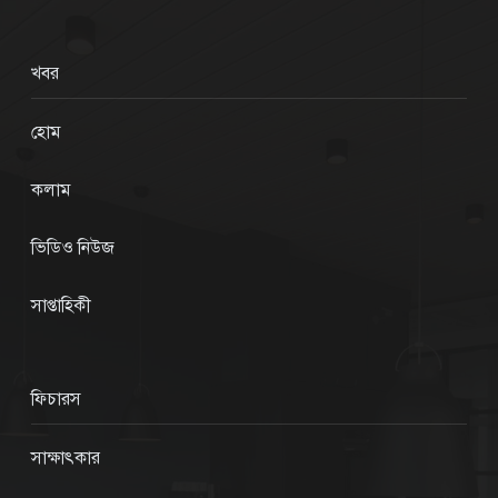
খবর
হোম
কলাম
ভিডিও নিউজ
সাপ্তাহিকী
ফিচারস
সাক্ষাৎকার